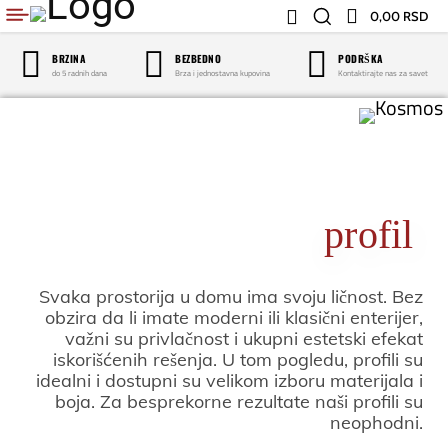
0,00 RSD
BRZINA
BEZBEDNO
PODRŠKA
do 5 radnih dana
Brza i jednostavna kupovina
Kontaktirajte nas za savet
KOSMOS
profil
Svaka prostorija u domu ima svoju ličnost. Bez
obzira da li imate moderni ili klasični enterijer,
važni su privlačnost i ukupni estetski efekat
iskorišćenih rešenja. U tom pogledu, profili su
idealni i dostupni su velikom izboru materijala i
boja. Za besprekorne rezultate naši profili su
neophodni.