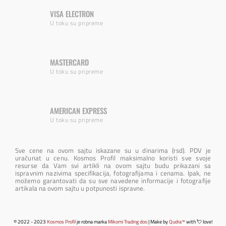
VISA ELECTRON
U toku su pripreme
MASTERCARD
U toku su pripreme
AMERICAN EXPRESS
U toku su pripreme
Sve cene na ovom sajtu iskazane su u dinarima (rsd). PDV je
uračunat u cenu. Kosmos Profil maksimalno koristi sve svoje
resurse da Vam svi artikli na ovom sajtu budu prikazani sa
ispravnim nazivima specifikacija, fotografijama i cenama. Ipak, ne
možemo garantovati da su sve navedene informacije i fotografije
artikala na ovom sajtu u potpunosti ispravne.
© 2022 - 2023
Kosmos Profil
je robna marka
Mikomi Trading doo
| Make by
Qudra™
with 💘 love!