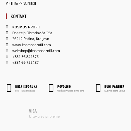
POLITIKA PRIVATNOSTI
KONTAKT
KOSMOS PROFIL
Dositeja Obradovića 25a
36212 Ratina, Kraljevo
www.kosmosprofil.com
webshop@kosmosprofil.com
+381 36 841375
+381 69 755487
BRZA ISPORUKA
POVOLJNO
BUDI PARTNER
do 5-10 radnih dana
Odličan kvalitet, extra cene
Nudimo dobre uslove
VISA
U toku su pripreme