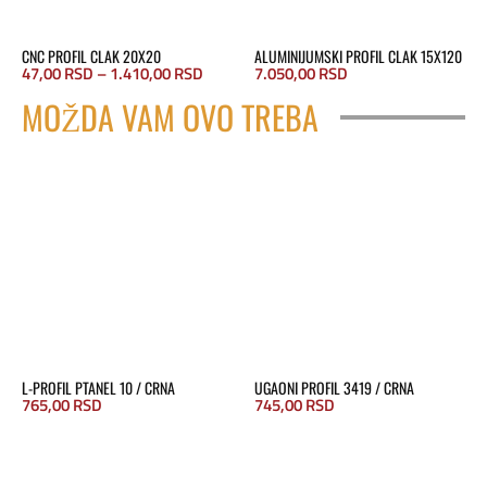
CNC PROFIL CLAK 20X20
ALUMINIJUMSKI PROFIL CLAK 15X120
Raspon
47,00
RSD
–
1.410,00
RSD
7.050,00
RSD
cena:
MOŽDA VAM OVO TREBA
od
47,00 RSD
do
1.410,00 RSD
L-PROFIL PTANEL 10 / CRNA
UGAONI PROFIL 3419 / CRNA
765,00
RSD
745,00
RSD