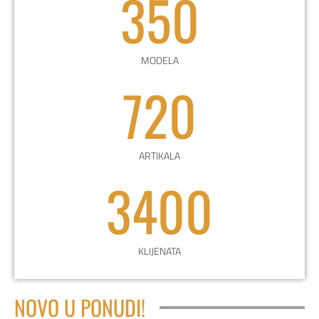
350
MODELA
720
ARTIKALA
3400
KLIJENATA
NOVO U PONUDI!