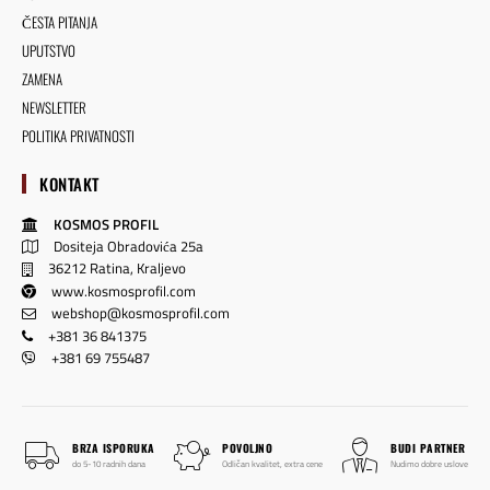
ČESTA PITANJA
UPUTSTVO
ZAMENA
NEWSLETTER
POLITIKA PRIVATNOSTI
KONTAKT
KOSMOS PROFIL
Dositeja Obradovića 25a
36212 Ratina, Kraljevo
www.kosmosprofil.com
webshop@kosmosprofil.com
+381 36 841375
+381 69 755487
BRZA ISPORUKA
POVOLJNO
BUDI PARTNER
do 5-10 radnih dana
Odličan kvalitet, extra cene
Nudimo dobre uslove