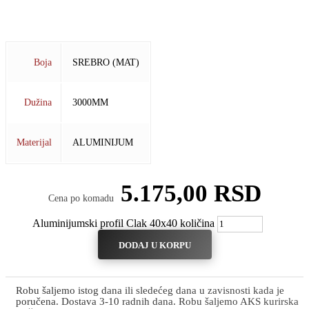
KONSTRUKTIVNI PROFIL
Boja
SREBRO (MAT)
Dužina
3000MM
Materijal
ALUMINIJUM
5.175,00
RSD
Cena po komadu
Aluminijumski profil Clak 40x40 količina
DODAJ U KORPU
Robu šaljemo istog dana ili sledećeg dana u zavisnosti kada je
poručena. Dostava 3-10 radnih dana. Robu šaljemo AKS kurirska