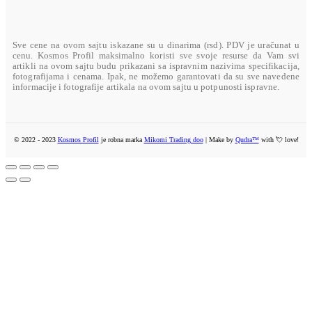
AMERICAN EXPRESS
U toku su pripreme
Sve cene na ovom sajtu iskazane su u dinarima (rsd). PDV je uračunat u
cenu. Kosmos Profil maksimalno koristi sve svoje resurse da Vam svi
artikli na ovom sajtu budu prikazani sa ispravnim nazivima specifikacija,
fotografijama i cenama. Ipak, ne možemo garantovati da su sve navedene
informacije i fotografije artikala na ovom sajtu u potpunosti ispravne.
© 2022 - 2023
Kosmos Profil
je robna marka
Mikomi Trading doo
| Make by
Qudra™
with 💘 love!