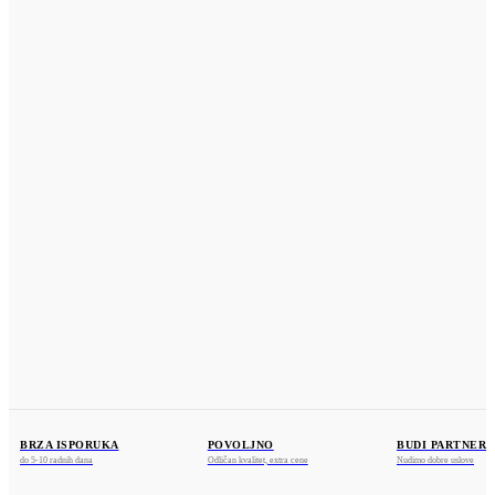
UPUTSTVO
ZAMENA
NEWSLETTER
POLITIKA PRIVATNOSTI
KONTAKT
KOSMOS PROFIL
Dositeja Obradovića 25a
36212 Ratina, Kraljevo
www.kosmosprofil.com
webshop@kosmosprofil.com
+381 36 841375
+381 69 755487
BRZA ISPORUKA
POVOLJNO
BUDI PARTNER
do 5-10 radnih dana
Odličan kvalitet, extra cene
Nudimo dobre uslove