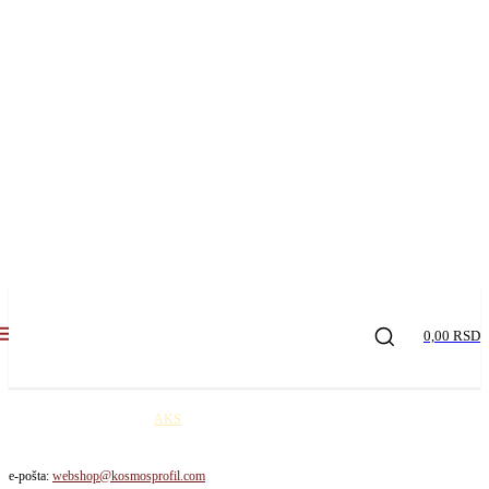
0,00 RSD
Kosmos profil robu šalje
AKS
kurirskom službom na teritoriji Republike Srbije. Cena
dostave je 650,00 rsd / paket!
e-pošta:
webshop@kosmosprofil.com