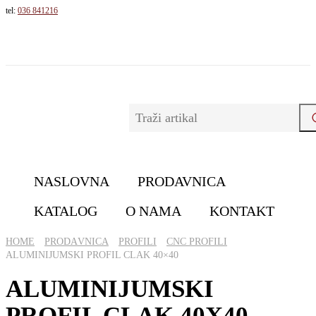
tel:
036 841216
NASLOVNA
PRODAVNICA
KATALOG
O NAMA
KONTAKT
HOME
PRОDАVNICА
PROFILI
CNC PROFILI
ALUMINIJUMSKI PROFIL CLAK 40×40
ALUMINIJUMSKI
PROFIL CLAK 40X40