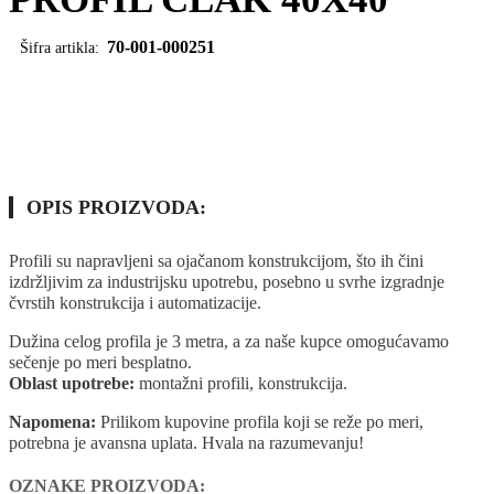
70-001-000251
Šifra artikla:
OPIS PROIZVODA:
Profili su napravljeni sa ojačanom konstrukcijom, što ih čini
izdržljivim za industrijsku upotrebu, posebno u svrhe izgradnje
čvrstih konstrukcija i automatizacije.
Dužina celog profila je 3 metra, a za naše kupce omogućavamo
sečenje po meri besplatno.
Oblast upotrebe:
montažni profili, konstrukcija.
Napomena:
Prilikom kupovine profila koji se reže po meri,
potrebna je avansna uplata. Hvala na razumevanju!
OZNAKE PROIZVODA:
ALUMINIJUM
CLAK
CNC PROFILI