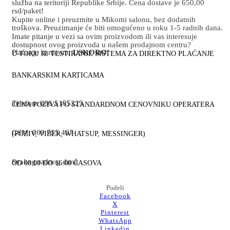
služba na teritoriji Republike Srbije. Cena dostave je 650,00
rsd/paket!
Kupite online i preuzmite u Mikomi salonu, bez dodatnih
troškova. Preuzimanje će biti omogućeno u roku 1-5 radnih dana.
Imate pitanje u vezi sa ovim proizvodom ili vas interesuje
dostupnost ovog proizvoda u našem prodajnom centru?
Plaćanje karticom:
USKORO!
U TOKU JE TESTIRANJE SISTEMA ZA DIREKTNO PLAĆANJE
BANKARSKIM KARTICAMA
Telefon: 036 5155225
CENA POZIVA PO STANDARDNOM CENOVNIKU OPERATERA
GSM: 069 755 487
(POZIV, VIBER, WHATSUP, MESSINGER)
Svakog radnog dana
OD 08:00 DO 16:00 ČASOVA
Podeli
Facebook
X
Pinterest
WhatsApp
Linkedin