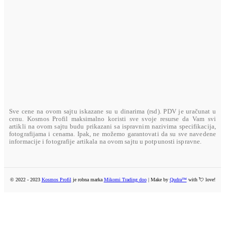
MASTERCARD
U toku su pripreme
AMERICAN EXPRESS
U toku su pripreme
Sve cene na ovom sajtu iskazane su u dinarima (rsd). PDV je uračunat u
cenu. Kosmos Profil maksimalno koristi sve svoje resurse da Vam svi
artikli na ovom sajtu budu prikazani sa ispravnim nazivima specifikacija,
fotografijama i cenama. Ipak, ne možemo garantovati da su sve navedene
informacije i fotografije artikala na ovom sajtu u potpunosti ispravne.
© 2022 - 2023
Kosmos Profil
je robna marka
Mikomi Trading doo
| Make by
Qudra™
with 💘 love!