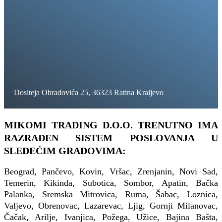
Dositeja Obradovića 25, 36323 Ratina Kraljevo
MIKOMI TRADING D.O.O. TRENUTNO IMA
RAZRAĐEN SISTEM POSLOVANJA U
SLEDEĆIM GRADOVIMA:
Beograd, Pančevo, Kovin, Vršac, Zrenjanin, Novi Sad,
Temerin, Kikinda, Subotica, Sombor, Apatin, Bačka
Palanka, Sremska Mitrovica, Ruma, Šabac, Loznica,
Valjevo, Obrenovac, Lazarevac, Ljig, Gornji Milanovac,
Čačak, Arilje, Ivanjica, Požega, Užice, Bajina Bašta,