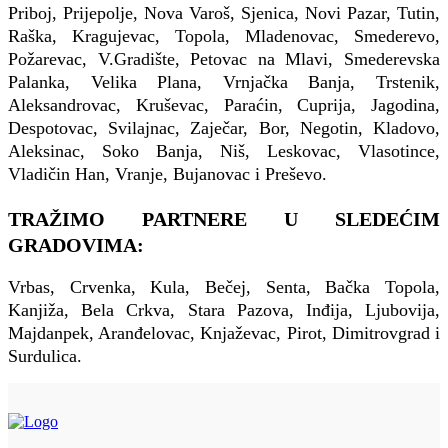
Priboj, Prijepolje, Nova Varoš, Sjenica, Novi Pazar, Tutin,
Raška, Kragujevac, Topola, Mladenovac, Smederevo,
Požarevac, V.Gradište, Petovac na Mlavi, Smederevska
Palanka, Velika Plana, Vrnjačka Banja, Trstenik,
Aleksandrovac, Kruševac, Paraćin, Cuprija, Jagodina,
Despotovac, Svilajnac, Zaječar, Bor, Negotin, Kladovo,
Aleksinac, Soko Banja, Niš, Leskovac, Vlasotince,
Vladičin Han, Vranje, Bujanovac i Preševo.
TRAŽIMO PARTNERE U SLEDEĆIM
GRADOVIMA:
Vrbas, Crvenka, Kula, Bečej, Senta, Bačka Topola,
Kanjiža, Bela Crkva, Stara Pazova, Inđija, Ljubovija,
Majdanpek, Aranđelovac, Knjaževac, Pirot, Dimitrovgrad i
Surdulica.