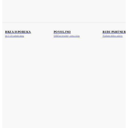
+381 36 841375
+381 69 755487
BRZA ISPORUKA
POVOLJNO
BUDI PARTNER
do 5-10 radnih dana
Odličan kvalitet, extra cene
Nudimo dobre uslove
VISA
U toku su pripreme
VISA ELECTRON
U toku su pripreme