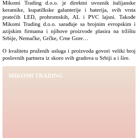
Mikomi Trading d.o.o. je direktni uvoznik italijanske
keramike, kupatilkske galanterije i baterija, svih vrsta
pratećih LED, prohromskih, AL i PVC lajsni. Takođe
Mikomi Trading d.o.o. sarađuje sa brojnim evropskim i
azijskim firmama i njihove proizvode plasira na tržištu
Srbije, Nemačke, Grčke, Crne Gore…
O kvalitetu pruženih usluga i proizvoda govori veliki broj
poslovnih partnera iz skoro svih gradova u Srbiji a i šire.
MIKOMI TRADING