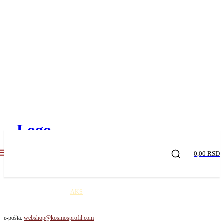
0,00 RSD
Kosmos profil robu šalje
AKS
kurirskom službom na teritoriji Republike Srbije. Cena
dostave je 650,00 rsd / paket!
e-pošta:
webshop@kosmosprofil.com