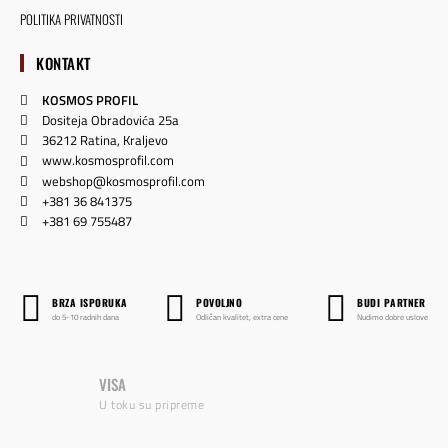
POLITIKA PRIVATNOSTI
KONTAKT
KOSMOS PROFIL
Dositeja Obradovića 25a
36212 Ratina, Kraljevo
www.kosmosprofil.com
webshop@kosmosprofil.com
+381 36 841375
+381 69 755487
BRZA ISPORUKA
POVOLJNO
BUDI PARTNER
do 5-10 radnih dana
Odličan kvalitet, extra cene
Nudimo dobre uslove
VISA
U toku su pripreme