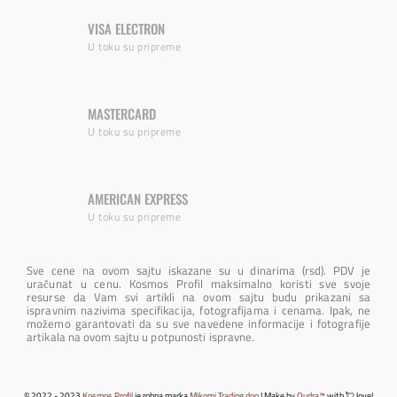
VISA ELECTRON
U toku su pripreme
MASTERCARD
U toku su pripreme
AMERICAN EXPRESS
U toku su pripreme
Sve cene na ovom sajtu iskazane su u dinarima (rsd). PDV je
uračunat u cenu. Kosmos Profil maksimalno koristi sve svoje
resurse da Vam svi artikli na ovom sajtu budu prikazani sa
ispravnim nazivima specifikacija, fotografijama i cenama. Ipak, ne
možemo garantovati da su sve navedene informacije i fotografije
artikala na ovom sajtu u potpunosti ispravne.
© 2022 - 2023
Kosmos Profil
je robna marka
Mikomi Trading doo
| Make by
Qudra™
with 💘 love!