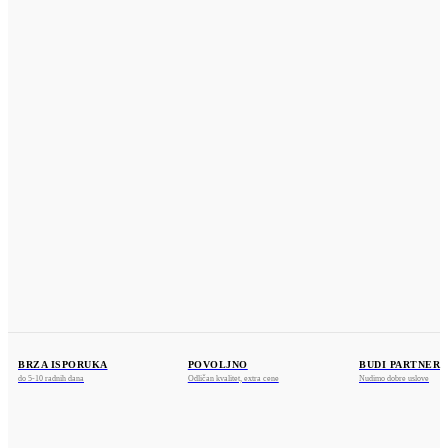
ZAMENA
NEWSLETTER
POLITIKA PRIVATNOSTI
KONTAKT
KOSMOS PROFIL
Dositeja Obradovića 25a
36212 Ratina, Kraljevo
www.kosmosprofil.com
webshop@kosmosprofil.com
+381 36 841375
+381 69 755487
BRZA ISPORUKA
POVOLJNO
BUDI PARTNER
do 5-10 radnih dana
Odličan kvalitet, extra cene
Nudimo dobre uslove