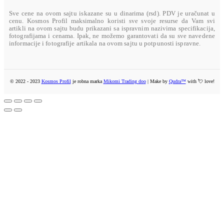
Sve cene na ovom sajtu iskazane su u dinarima (rsd). PDV je uračunat u
cenu. Kosmos Profil maksimalno koristi sve svoje resurse da Vam svi
artikli na ovom sajtu budu prikazani sa ispravnim nazivima specifikacija,
fotografijama i cenama. Ipak, ne možemo garantovati da su sve navedene
informacije i fotografije artikala na ovom sajtu u potpunosti ispravne.
© 2022 - 2023
Kosmos Profil
je robna marka
Mikomi Trading doo
| Make by
Qudra™
with 💘 love!