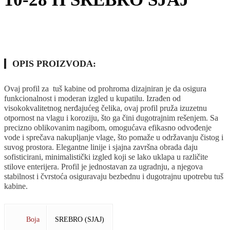
OPIS PROIZVODA:
Ovaj profil za tuš kabine od prohroma dizajniran je da osigura
funkcionalnost i moderan izgled u kupatilu. Izrađen od
visokokvalitetnog nerđajućeg čelika, ovaj profil pruža izuzetnu
otpornost na vlagu i koroziju, što ga čini dugotrajnim rešenjem. Sa
precizno oblikovanim nagibom, omogućava efikasno odvođenje
vode i sprečava nakupljanje vlage, što pomaže u održavanju čistog i
suvog prostora. Elegantne linije i sjajna završna obrada daju
sofisticirani, minimalistički izgled koji se lako uklapa u različite
stilove enterijera. Profil je jednostavan za ugradnju, a njegova
stabilnost i čvrstoća osiguravaju bezbednu i dugotrajnu upotrebu tuš
kabine.
Boja
SREBRO (SJAJ)