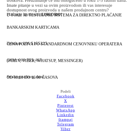
troškova. Preuzimanje će biti omogućeno u roku 1-5 radnih dana.
Imate pitanje u vezi sa ovim proizvodom ili vas interesuje
dostupnost ovog proizvoda u našem prodajnom centru?
Plaćanje karticom:
USKORO!
U TOKU JE TESTIRANJE SISTEMA ZA DIREKTNO PLAĆANJE
BANKARSKIM KARTICAMA
Telefon: 036 5155225
CENA POZIVA PO STANDARDNOM CENOVNIKU OPERATERA
GSM: 069 755 487
(POZIV, VIBER, WHATSUP, MESSINGER)
Svakog radnog dana
OD 08:00 DO 16:00 ČASOVA
Podeli
Facebook
X
Pinterest
WhatsApp
Linkedin
štampaj
Telegram
Viber