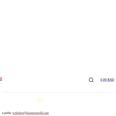
0,00 RSD
Kosmos profil robu šalje
AKS
kurirskom službom na teritoriji Republike Srbije. Cena
dostave je 650,00 rsd / paket!
e-pošta:
webshop@kosmosprofil.com