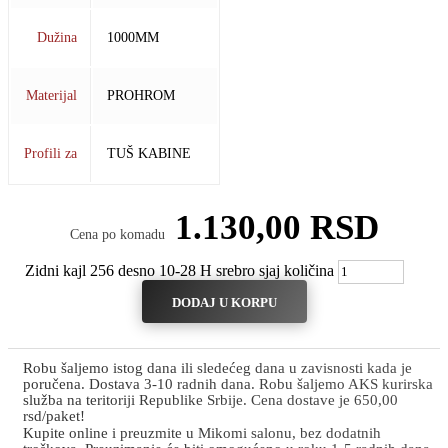
Dužina
1000MM
Materijal
PROHROM
Profili za
TUŠ KABINE
1.130,00
RSD
Cena po komadu
Zidni kajl 256 desno 10-28 H srebro sjaj količina
DODAJ U KORPU
Robu šaljemo istog dana ili sledećeg dana u zavisnosti kada je
poručena. Dostava 3-10 radnih dana. Robu šaljemo AKS kurirska
služba na teritoriji Republike Srbije. Cena dostave je 650,00
rsd/paket!
Kupite online i preuzmite u Mikomi salonu, bez dodatnih