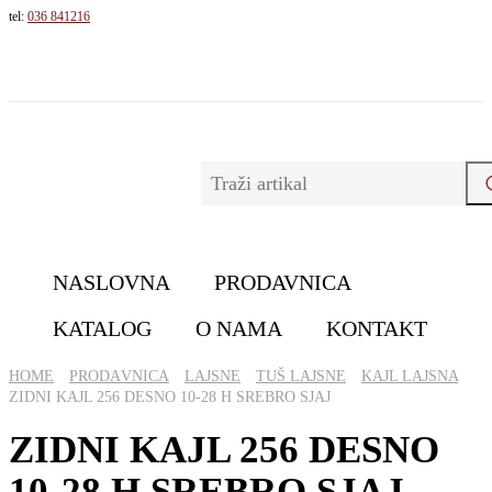
tel:
036 841216
NASLOVNA
PRODAVNICA
KATALOG
O NAMA
KONTAKT
HOME
PRОDАVNICА
LAJSNE
TUŠ LAJSNE
KAJL LAJSNA
ZIDNI KAJL 256 DESNO 10-28 H SREBRO SJAJ
ZIDNI KAJL 256 DESNO
10-28 H SREBRO SJAJ