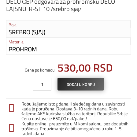
DECO ČEP odgovara za prohromsku DECO
LAJSNU R-ST 10 /srebro sjaj/
Boja
SREBRO (SJAJ)
Materijal
PROHROM
530,00
RSD
Cena po komadu
Deco
DODAJ U KORPU
čep
R-
ST
Robu šaljemo istog dana ili sledećeg dana u zavisnosti
10
kada je poručena. Dostava 3-10 radnih dana. Robu
UN
šaljemo AKS kurirska služba na teritoriji Republike Srbije.
Cena dostave je 650,00 rsd/paket!
srebro
Kupite online i preuzmite u Mikomi salonu, bez dodatnih
sjaj
troškova. Preuzimanje će biti omogućeno u roku 1-5
količina
radnih dana.