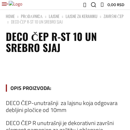
0,00 RSD
HOME
PRОDАVNICА
LAJSNE
LAJSNE ZA KERAMIKU
ZAVRŠNI ČEP
DECO ČEP R-ST 10 UN SREBRO SJAJ
DECO ČEP R-ST 10 UN
SREBRO SJAJ
OPIS PROIZVODA:
DECO ČEP-unutrašnji za lajsnu koja odgovara
debljini pločice od 10mm
DECO ČEP R unutrašnji je dekorativni završni
element namenjen za zaštitu i oblaganje