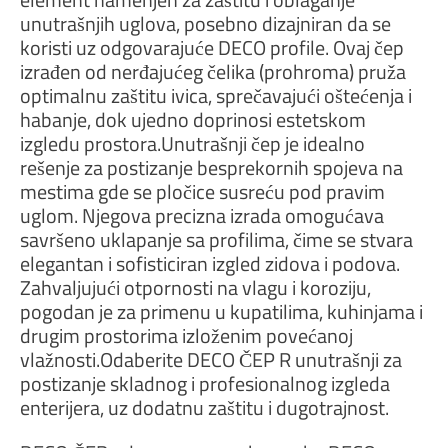
unutrašnjih uglova, posebno dizajniran da se
koristi uz odgovarajuće DECO profile. Ovaj čep
izrađen od nerđajućeg čelika (prohroma) pruža
optimalnu zaštitu ivica, sprečavajući oštećenja i
habanje, dok ujedno doprinosi estetskom
izgledu prostora.Unutrašnji čep je idealno
rešenje za postizanje besprekornih spojeva na
mestima gde se pločice susreću pod pravim
uglom. Njegova precizna izrada omogućava
savršeno uklapanje sa profilima, čime se stvara
elegantan i sofisticiran izgled zidova i podova.
Zahvaljujući otpornosti na vlagu i koroziju,
pogodan je za primenu u kupatilima, kuhinjama i
drugim prostorima izloženim povećanoj
vlažnosti.Odaberite DECO ČEP R unutrašnji za
postizanje skladnog i profesionalnog izgleda
enterijera, uz dodatnu zaštitu i dugotrajnost.