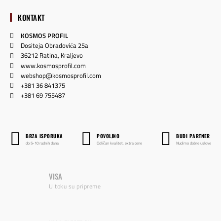
KONTAKT
KOSMOS PROFIL
Dositeja Obradovića 25a
36212 Ratina, Kraljevo
www.kosmosprofil.com
webshop@kosmosprofil.com
+381 36 841375
+381 69 755487
BRZA ISPORUKA
POVOLJNO
BUDI PARTNER
do 5-10 radnih dana
Odličan kvalitet, extra cene
Nudimo dobre uslove
VISA
U toku su pripreme