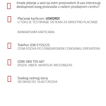
Imate pitanje u vezi sa ovim proizvodom ili vas interesuje
dostupnost ovog proizvoda u našem prodajnom centru?
Plaćanje karticom:
USKORO!
U TOKU JE TESTIRANJE SISTEMA ZA DIREKTNO PLAĆANJE
BANKARSKIM KARTICAMA
Telefon: 036 5155225
CENA POZIVA PO STANDARDNOM CENOVNIKU OPERATERA
GSM: 069 755 487
(POZIV, VIBER, WHATSUP, MESSINGER)
Svakog radnog dana
OD 08:00 DO 16:00 ČASOVA
Facebook
X
Pinterest
Wh