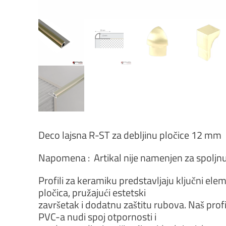
Deco lajsna R-ST za debljinu pločice 12 mm
Napomena : Artikal nije namenjen za spoljn
Profili za keramiku predstavljaju ključni ele
pločica, pružajući estetski
završetak i dodatnu zaštitu rubova. Naš prof
PVC-a nudi spoj otpornosti i