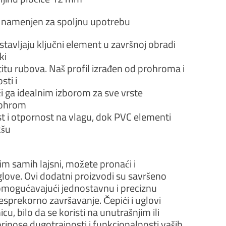
e namenjen za spoljnu upotrebu
stavljaju ključni element u završnoj obradi
ki
itu rubova. Naš profil izrađen od prohroma i
sti i
i ga idealnim izborom za sve vrste
rohrom
 i otpornost na vlagu, dok PVC elementi
kšu
sim samih lajsni, možete pronaći i
glove. Ovi dodatni proizvodi su savršeno
omogućavajući jednostavnu i preciznu
besprekorno završavanje. Čepići i uglovi
u, bilo da se koristi na unutrašnjim ili
rinose dugotrajnosti i funkcionalnosti vaših