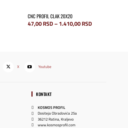
CNC PROFIL CLAK 20X20
Raspon
47,00
RSD
–
1.410,00
RSD
cena:
od
47,00 RSD
do
1.410,00 RSD
X
Youtube
KONTAKT
KOSMOS PROFIL
Dositeja Obradovića 25a
36212 Ratina, Kraljevo
www.kosmosprofil.com