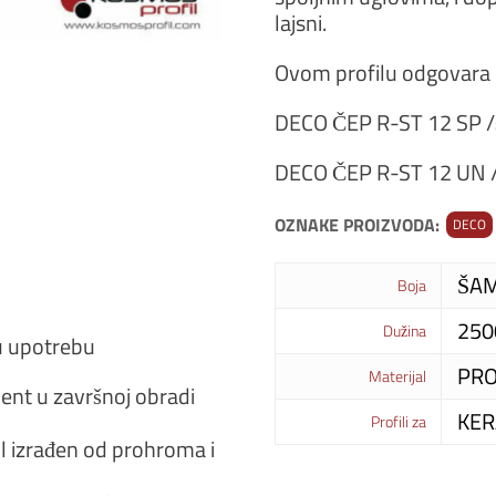
lajsni.
Ovom profilu odgovara
DECO ČEP R-ST 12 SP /
DECO ČEP R-ST 12 UN /
OZNAKE PROIZVODA:
DECO
ŠAM
Boja
25
Dužina
u upotrebu
PR
Materijal
ment u završnoj obradi
KER
Profili za
il izrađen od prohroma i