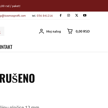
,00 rsd / paket!
p@kosmosprofil.com
tel:
036 841216
0,00 RSD
Moj nalog
ONTAKT
BRUŠENO
ljinu pločice 12 mm