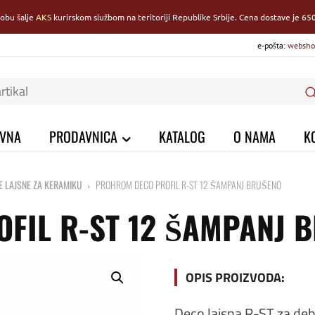
robu šalje
AKS
kurirskom službom na teritoriji Republike Srbije. Cena dostave je 650
e-pošta:
websho
VNA
PRODAVNICA
KATALOG
O NAMA
K
E LAJSNE ZA KERAMIKU
PROHROM DECO PROFIL R-ST 12 ŠAMPANJ BRUŠENO
FIL R-ST 12 ŠAMPANJ 
OPIS PROIZVODA:
Deco lajsna R-ST za deb