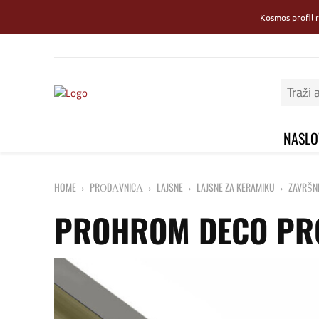
Kosmos profil 
NASLO
HOME
PRОDАVNICА
LAJSNE
LAJSNE ZA KERAMIKU
ZAVRŠN
PROHROM DECO PRO