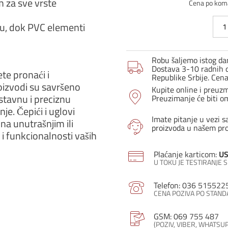
m za sve vrste
Cena po kom
Pro
gu, dok PVC elementi
Dec
profi
R-
Robu šaljemo istog dan
ST
Dostava 3-10 radnih d
te pronaći i
12
Republike Srbije. Cen
oizvodi su savršeno
šamp
Kupite online i preuz
bruš
stavnu i preciznu
Preuzimanje će biti o
količ
je. Čepići i uglovi
Imate pitanje u vezi s
 na unutrašnjim ili
proizvoda u našem pr
i funkcionalnosti vaših
Plaćanje karticom:
US
U TOKU JE TESTIRANJE
Telefon: 036 515522
CENA POZIVA PO STAN
GSM: 069 755 487
(POZIV, VIBER, WHATSU