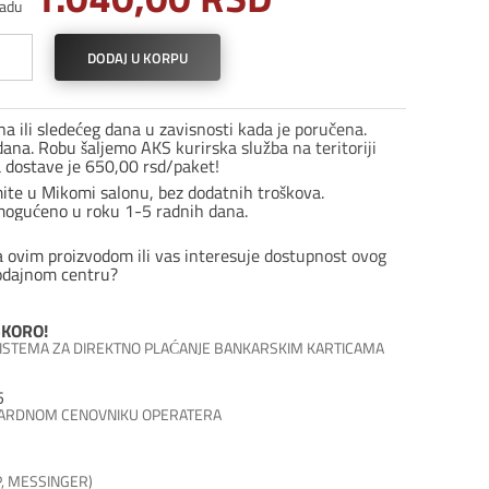
adu
hrom
DODAJ U KORPU
o
l
a ili sledećeg dana u zavisnosti kada je poručena.
ana. Robu šaljemo AKS kurirska služba na teritoriji
a dostave je 650,00 rsd/paket!
anj
mite u Mikomi salonu, bez dodatnih troškova.
eno
mogućeno u roku 1-5 radnih dana.
ina
a ovim proizvodom ili vas interesuje dostupnost ovog
odajnom centru?
KORO!
 SISTEMA ZA DIREKTNO PLAĆANJE BANKARSKIM KARTICAMA
5
DARDNOM CENOVNIKU OPERATERA
P, MESSINGER)