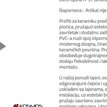
Napomena : Artikal nij
Profili za keramiku pred
pločica, pružajući estets
završetak i dodatnu zašt
PVC-a nudi spoj otporno
modernog dizajna, čineć
keramičkih površina. P
obezbeđuje dugotrajnost
dodaju fleksibilnost i la
montažu.
U našoj ponudi lajsni, o
odgovarajuće čepiće i u
usklađeni sa lajsnama, 
instalaciju, uz estetski 
pružaju savršenu završnic
spoljnim uglovima, i dop