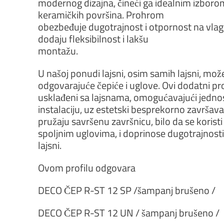
modernog dizajna, čineći ga idealnim izboro
keramičkih površina. Prohrom
obezbeđuje dugotrajnost i otpornost na vla
dodaju fleksibilnost i lakšu
montažu.
U našoj ponudi lajsni, osim samih lajsni, može
odgovarajuće čepiće i uglove. Ovi dodatni pr
usklađeni sa lajsnama, omogućavajući jedno
instalaciju, uz estetski besprekorno završavan
pružaju savršenu završnicu, bilo da se koristi
spoljnim uglovima, i doprinose dugotrajnosti 
lajsni.
Ovom profilu odgovara
DECO ČEP R-ST 12 SP /šampanj brušeno /
DECO ČEP R-ST 12 UN / šampanj brušeno /