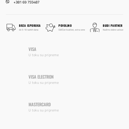
+381 69 755487
BRZA ISPORUKA
POVOLJNO
BUDI PARTNER
do 5-10 radnih dana
Odličan kvalitet, extra cene
Nudimo dobre uslove
VISA
U toku su pripreme
VISA ELECTRON
U toku su pripreme
MASTERCARD
U toku su pripreme