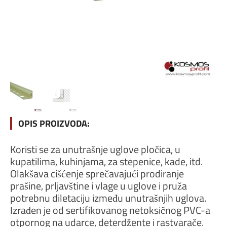
OPIS PROIZVODA:
Koristi se za unutrašnje uglove pločica, u
kupatilima, kuhinjama, za stepenice, kade, itd.
Olakšava cišćenje sprečavajući prodiranje
prašine, prljavštine i vlage u uglove i pruža
potrebnu diletaciju između unutrašnjih uglova.
Izrađen je od sertifikovanog netoksičnog PVC-a
otpornog na udarce, deterdžente i rastvarače.