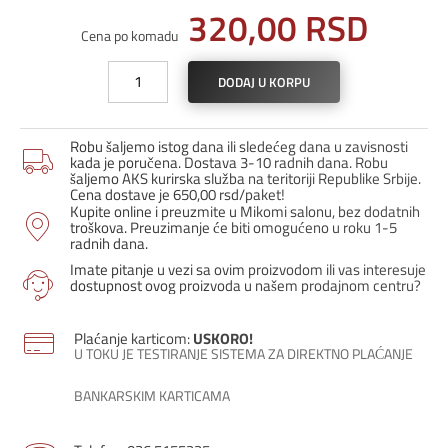
320,00
RSD
Cena po komadu
Univerzalni
DODAJ U KORPU
profil
PI-
10
Robu šaljemo istog dana ili sledećeg dana u zavisnosti
/
kada je poručena. Dostava 3-10 radnih dana. Robu
Slonova
šaljemo AKS kurirska služba na teritoriji Republike Srbije.
Cena dostave je 650,00 rsd/paket!
kost
Kupite online i preuzmite u Mikomi salonu, bez dodatnih
količina
troškova. Preuzimanje će biti omogućeno u roku 1-5
radnih dana.
Imate pitanje u vezi sa ovim proizvodom ili vas interesuje
dostupnost ovog proizvoda u našem prodajnom centru?
Plaćanje karticom:
USKORO!
U TOKU JE TESTIRANJE SISTEMA ZA DIREKTNO PLAĆANJE
BANKARSKIM KARTICAMA