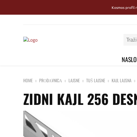
Kosmos profil 
NASLO
HOME
PRОDАVNICА
LAJSNE
TUŠ LAJSNE
KAJL LAJSNA
ZIDNI KAJL 256 DES