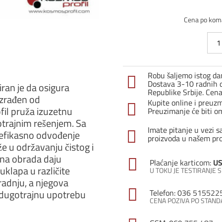
Cena po kom
Zidni
kajl
256
des
Robu šaljemo istog dan
10-
Dostava 3-10 radnih d
ran je da osigura
38H
Republike Srbije. Cen
Izrađen od
sreb
Kupite online i preuz
fil pruža izuzetnu
sjaj
Preuzimanje će biti o
količ
gotrajnim rešenjem. Sa
Imate pitanje u vezi s
efikasno odvođenje
proizvoda u našem pr
e u održavanju čistog i
ršna obrada daju
Plaćanje karticom:
US
 uklapa u različite
U TOKU JE TESTIRANJE
gradnju, a njegova
i dugotrajnu upotrebu
Telefon: 036 515522
CENA POZIVA PO STAN