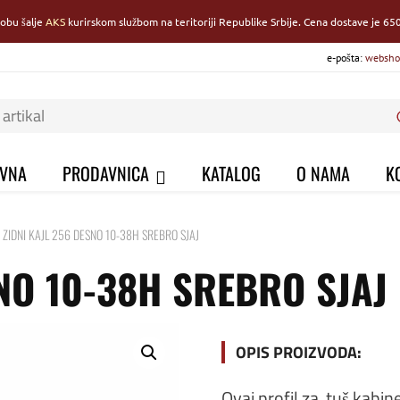
robu šalje
AKS
kurirskom službom na teritoriji Republike Srbije. Cena dostave je 650
e-pošta:
websho
VNA
PRODAVNICA
KATALOG
O NAMA
K
ZIDNI KAJL 256 DESNO 10-38H SREBRO SJAJ
NO 10-38H SREBRO SJAJ
OPIS PROIZVODA:
Ovaj profil za tuš kabin