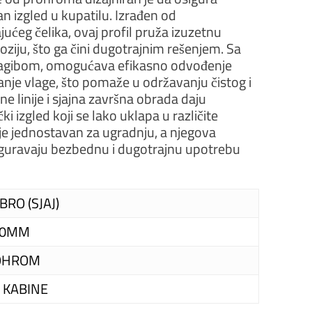
n izgled u kupatilu. Izrađen od
ućeg čelika, ovaj profil pruža izuzetnu
oziju, što ga čini dugotrajnim rešenjem. Sa
nagibom, omogućava efikasno odvođenje
anje vlage, što pomaže u održavanju čistog i
e linije i sjajna završna obrada daju
čki izgled koji se lako uklapa u različite
l je jednostavan za ugradnju, a njegova
siguravaju bezbednu i dugotrajnu upotrebu
BRO (SJAJ)
00MM
OHROM
 KABINE