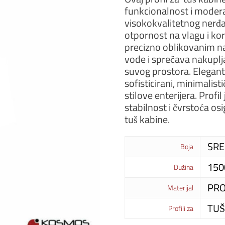
funkcionalnost i modera
visokokvalitetnog nerđaj
otpornost na vlagu i kor
precizno oblikovanim 
vode i sprečava nakuplj
suvog prostora. Elegantn
sofisticirani, minimalisti
stilove enterijera. Profi
stabilnost i čvrstoća o
tuš kabine.
SRE
Boja
15
Dužina
PR
Materijal
TUŠ
Profili za