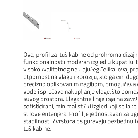
Ovaj profil za tuš kabine od prohroma dizajni
funkcionalnost i moderan izgled u kupatilu. 
visokokvalitetnog nerđajućeg čelika, ovaj pro
otpornost na vlagu i koroziju, što ga čini du
precizno oblikovanim nagibom, omogućava 
vode i sprečava nakupljanje vlage, što pomaž
suvog prostora. Elegantne linije i sjajna zav
sofisticirani, minimalistički izgled koji se lako
stilove enterijera. Profil je jednostavan za u
stabilnost i čvrstoća osiguravaju bezbednu 
tuš kabine.