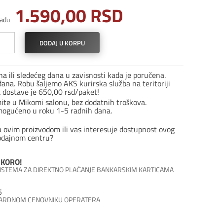
1.590,00
RSD
adu
DODAJ U KORPU
no
a ili sledećeg dana u zavisnosti kada je poručena.
ana. Robu šaljemo AKS kurirska služba na teritoriji
a dostave je 650,00 rsd/paket!
ro
mite u Mikomi salonu, bez dodatnih troškova.
mogućeno u roku 1-5 radnih dana.
ina
a ovim proizvodom ili vas interesuje dostupnost ovog
odajnom centru?
KORO!
 SISTEMA ZA DIREKTNO PLAĆANJE BANKARSKIM KARTICAMA
5
DARDNOM CENOVNIKU OPERATERA