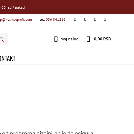
,00 rsd / paket!
p@kosmosprofil.com
tel:
036 841216
0,00 RSD
Moj nalog
ONTAKT
e od prohroma dizajniran je da osigura