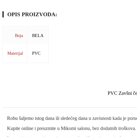
OPIS PROIZVODA:
Boja
BELA
Materijal
PVC
PVC Zavšni čep
Robu šaljemo istog dana ili sledećeg dana u zavisnosti kada je por
Kupite online i preuzmite u Mikomi salonu, bez dodatnih troškova.