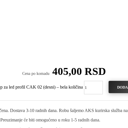
405,00
RSD
Cena po komadu
 za led profil CAK 02 (desni) – bela količina
DODA
učena. Dostava 3-10 radnih dana. Robu šaljemo AKS kurirska služba na t
 Preuzimanje će biti omogućeno u roku 1-5 radnih dana.