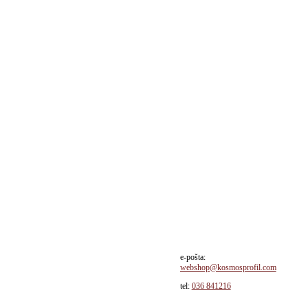
sd / paket!
e-pošta:
webshop@kosmosprofil.com
tel:
036 841216