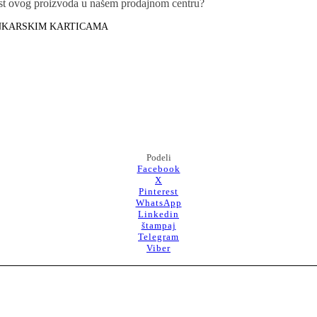
nost ovog proizvoda u našem prodajnom centru?
ANKARSKIM KARTICAMA
Podeli
Facebook
X
Pinterest
WhatsApp
Linkedin
štampaj
Telegram
Viber