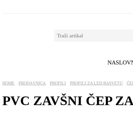
NASLOV
HOME
PRОDАVNICА
PROFILI
PROFILI ZA LED RASVETU
ČE
PVC ZAVŠNI ČEP ZA