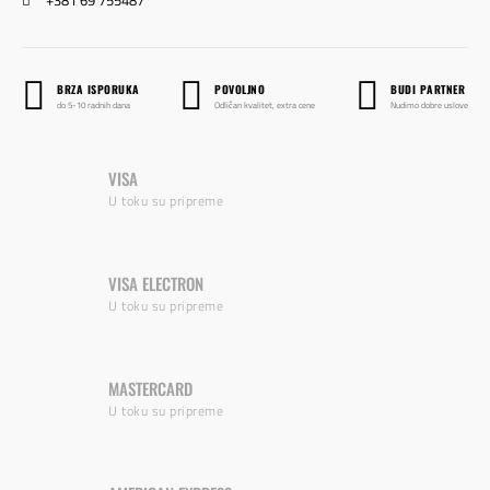
+381 69 755487
BRZA ISPORUKA
POVOLJNO
BUDI PARTNER
do 5-10 radnih dana
Odličan kvalitet, extra cene
Nudimo dobre uslove
VISA
U toku su pripreme
VISA ELECTRON
U toku su pripreme
MASTERCARD
U toku su pripreme