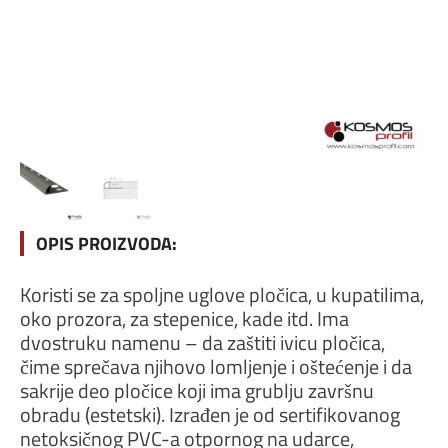
OPIS PROIZVODA:
Koristi se za spoljne uglove pločica, u kupatilima,
oko prozora, za stepenice, kade itd. Ima
dvostruku namenu – da zaštiti ivicu pločica,
čime sprečava njihovo lomljenje i oštećenje i da
sakrije deo pločice koji ima grublju završnu
obradu (estetski). Izrađen je od sertifikovanog
netoksičnog PVC-a otpornog na udarce,