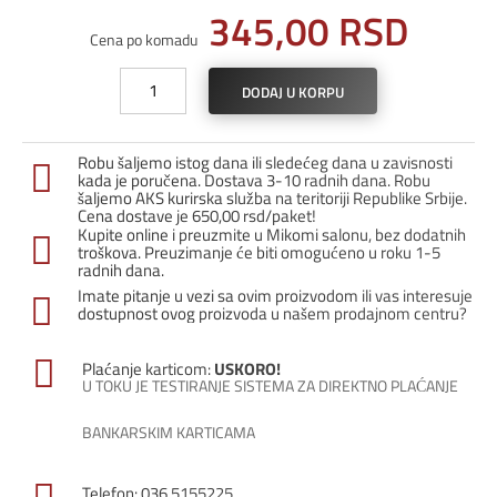
345,00
RSD
Cena po komadu
Ugaoni
DODAJ U KORPU
profil
PJE-
12
Robu šaljemo istog dana ili sledećeg dana u zavisnosti
/
kada je poručena. Dostava 3-10 radnih dana. Robu
Tamno
šaljemo AKS kurirska služba na teritoriji Republike Srbije.
Cena dostave je 650,00 rsd/paket!
siva
Kupite online i preuzmite u Mikomi salonu, bez dodatnih
količina
troškova. Preuzimanje će biti omogućeno u roku 1-5
radnih dana.
Imate pitanje u vezi sa ovim proizvodom ili vas interesuje
dostupnost ovog proizvoda u našem prodajnom centru?
Plaćanje karticom:
USKORO!
U TOKU JE TESTIRANJE SISTEMA ZA DIREKTNO PLAĆANJE
BANKARSKIM KARTICAMA
Telefon: 036 5155225