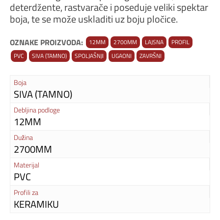
deterdžente, rastvarače i poseduje veliki spektar
boja, te se može uskladiti uz boju pločice.
OZNAKE PROIZVODA:
12MM
2700MM
LAJSNA
PROFIL
PVC
SIVA (TAMNO)
SPOLJAŠNJI
UGAONI
ZAVRŠNI
Boja
SIVA (TAMNO)
Debljina podloge
12MM
Dužina
2700MM
Materijal
PVC
Profili za
KERAMIKU