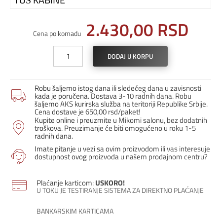
2.430,00
RSD
Cena po komadu
PH
DODAJ U KORPU
KAJL
desno
10-
Robu šaljemo istog dana ili sledećeg dana u zavisnosti
24
kada je poručena. Dostava 3-10 radnih dana. Robu
H
šaljemo AKS kurirska služba na teritoriji Republike Srbije.
Cena dostave je 650,00 rsd/paket!
srebro
Kupite online i preuzmite u Mikomi salonu, bez dodatnih
brušeno
troškova. Preuzimanje će biti omogućeno u roku 1-5
količina
radnih dana.
Imate pitanje u vezi sa ovim proizvodom ili vas interesuje
dostupnost ovog proizvoda u našem prodajnom centru?
Plaćanje karticom:
USKORO!
U TOKU JE TESTIRANJE SISTEMA ZA DIREKTNO PLAĆANJE
BANKARSKIM KARTICAMA