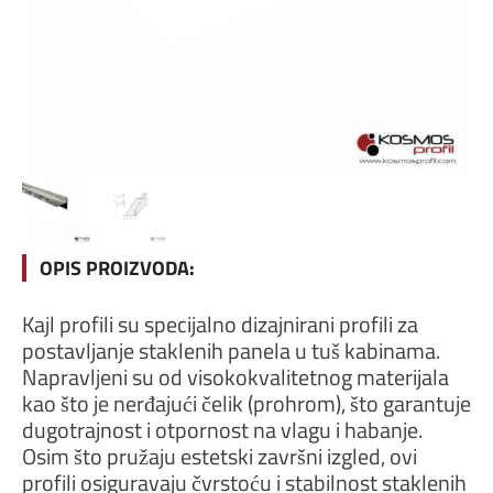
OPIS PROIZVODA:
Kajl profili su specijalno dizajnirani profili za
postavljanje staklenih panela u tuš kabinama.
Napravljeni su od visokokvalitetnog materijala
kao što je nerđajući čelik (prohrom), što garantuje
dugotrajnost i otpornost na vlagu i habanje.
Osim što pružaju estetski završni izgled, ovi
profili osiguravaju čvrstoću i stabilnost staklenih