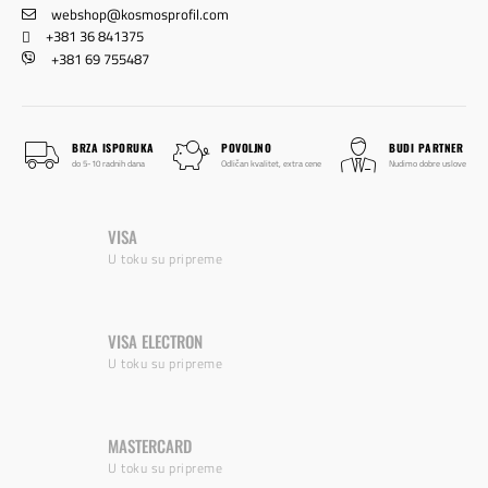
webshop@kosmosprofil.com
+381 36 841375
+381 69 755487
BRZA ISPORUKA
POVOLJNO
BUDI PARTNER
do 5-10 radnih dana
Odličan kvalitet, extra cene
Nudimo dobre uslove
VISA
U toku su pripreme
VISA ELECTRON
U toku su pripreme
MASTERCARD
U toku su pripreme