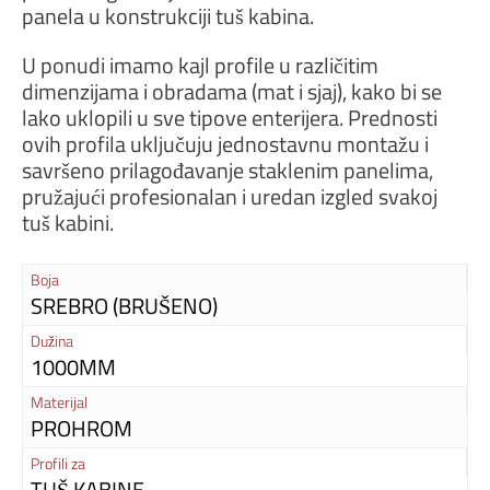
panela u konstrukciji tuš kabina.
U ponudi imamo kajl profile u različitim
dimenzijama i obradama (mat i sjaj), kako bi se
lako uklopili u sve tipove enterijera. Prednosti
ovih profila uključuju jednostavnu montažu i
savršeno prilagođavanje staklenim panelima,
pružajući profesionalan i uredan izgled svakoj
tuš kabini.
Boja
SREBRO (BRUŠENO)
Dužina
1000MM
Materijal
PROHROM
Profili za
TUŠ KABINE