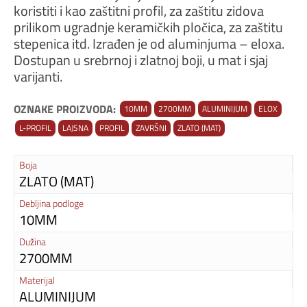
koristiti i kao zaštitni profil, za zaštitu zidova
prilikom ugradnje keramičkih pločica, za zaštitu
stepenica itd. Izrađen je od aluminjuma – eloxa.
Dostupan u srebrnoj i zlatnoj boji, u mat i sjaj
varijanti.
OZNAKE PROIZVODA:
10MM
2700MM
ALUMINIJUM
ELOX
L-PROFIL
LAJSNA
PROFIL
ZAVRŠNI
ZLATO (MAT)
Boja
ZLATO (MAT)
Debljina podloge
10MM
Dužina
2700MM
Materijal
ALUMINIJUM