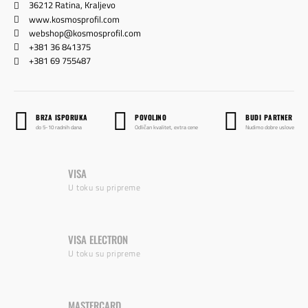
36212 Ratina, Kraljevo
www.kosmosprofil.com
webshop@kosmosprofil.com
+381 36 841375
+381 69 755487
BRZA ISPORUKA
POVOLJNO
BUDI PARTNER
do 5-10 radnih dana
Odličan kvalitet, extra cene
Nudimo dobre uslove
VISA
U toku su pripreme
VISA ELECTRON
U toku su pripreme
MASTERCARD