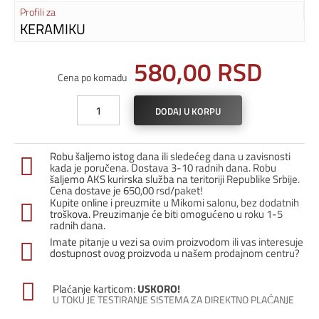
Profili za
KERAMIKU
580,00
RSD
Cena po komadu
L-
DODAJ U KORPU
profil
Češalj-
10
Robu šaljemo istog dana ili sledećeg dana u zavisnosti
/
kada je poručena. Dostava 3-10 radnih dana. Robu
Zlato
šaljemo AKS kurirska služba na teritoriji Republike Srbije.
Cena dostave je 650,00 rsd/paket!
mat
Kupite online i preuzmite u Mikomi salonu, bez dodatnih
količina
troškova. Preuzimanje će biti omogućeno u roku 1-5
radnih dana.
Imate pitanje u vezi sa ovim proizvodom ili vas interesuje
dostupnost ovog proizvoda u našem prodajnom centru?
Plaćanje karticom:
USKORO!
U TOKU JE TESTIRANJE SISTEMA ZA DIREKTNO PLAĆANJE