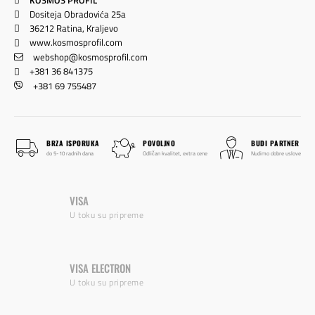
Dositeja Obradovića 25a
36212 Ratina, Kraljevo
www.kosmosprofil.com
webshop@kosmosprofil.com
+381 36 841375
+381 69 755487
BRZA ISPORUKA
POVOLJNO
BUDI PARTNER
do 5-10 radnih dana
Odličan kvalitet, extra cene
Nudimo dobre uslove
VISA
U toku su pripreme
VISA ELECTRON
U toku su pripreme