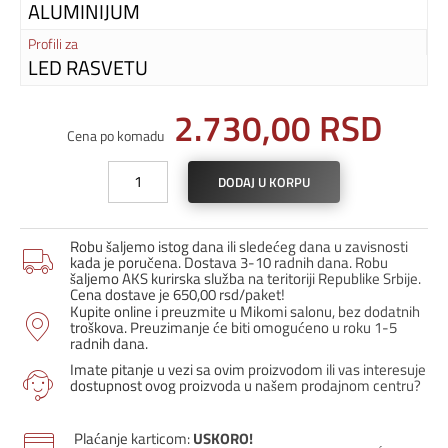
ALUMINIJUM
Profili za
LED RASVETU
2.730,00
RSD
Cena po komadu
LED
DODAJ U KORPU
profil
T-
STA-
Robu šaljemo istog dana ili sledećeg dana u zavisnosti
30
kada je poručena. Dostava 3-10 radnih dana. Robu
/
šaljemo AKS kurirska služba na teritoriji Republike Srbije.
Cena dostave je 650,00 rsd/paket!
CAP08
Kupite online i preuzmite u Mikomi salonu, bez dodatnih
/
troškova. Preuzimanje će biti omogućeno u roku 1-5
Bela
radnih dana.
količina
Imate pitanje u vezi sa ovim proizvodom ili vas interesuje
dostupnost ovog proizvoda u našem prodajnom centru?
Plaćanje karticom:
USKORO!