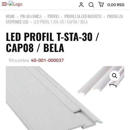
0,00 RSD
HOME
PRОDАVNICА
PROFILI
PROFILI ZA LED RASVETU
PROFILI ZA
STEPENICE LED
LED PROFIL T-STA-30 / CAP08 / BELA
LED PROFIL T-STA-30 /
CAP08 / BELA
40-001-000037
Šifra artikla: