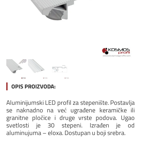
OPIS PROIZVODA:
Aluminijumski LED profil za stepenište. Postavlja
se naknadno na već ugrađene keramičke ili
granitne pločice i druge vrste podova. Ugao
svetlosti je 30 stepeni. Izrađen je od
aluminujuma – eloxa. Dostupan u boji srebra.