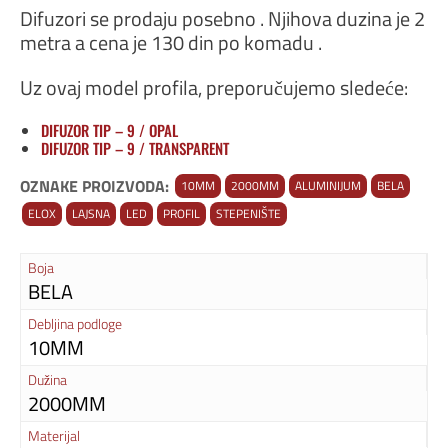
Difuzori se prodaju posebno . Njihova duzina je 2
metra a cena je 130 din po komadu .
Uz ovaj model profila, preporučujemo sledeće:
DIFUZOR TIP – 9 / OPAL
DIFUZOR TIP – 9 / TRANSPARENT
OZNAKE PROIZVODA:
10MM
2000MM
ALUMINIJUM
BELA
ELOX
LAJSNA
LED
PROFIL
STEPENIŠTE
Boja
BELA
Debljina podloge
10MM
Dužina
2000MM
Materijal