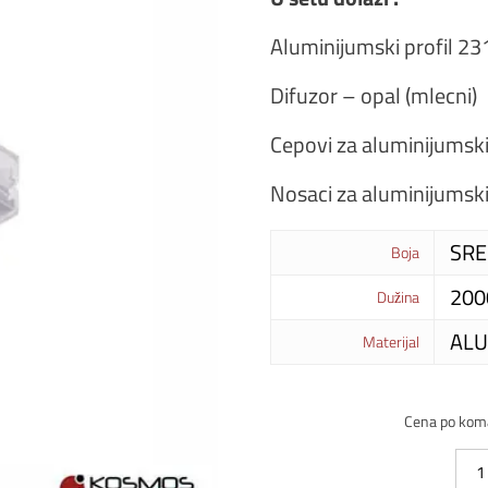
Aluminijumski profil 2
Difuzor – opal (mlecni)
Cepovi za aluminijumsk
Nosaci za aluminijumsk
SRE
Boja
20
Dužina
ALU
Materijal
Cena po kom
Led
profi