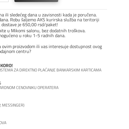
0
a ili sledećeg dana u zavisnosti kada je poručena.
ro
ana. Robu šaljemo AKS kurirska služba na teritoriji
a dostave je 650,00 rsd/paket!
mite u Mikomi salonu, bez dodatnih troškova.
mogućeno u roku 1-5 radnih dana.
ina
a ovim proizvodom ili vas interesuje dostupnost ovog
odajnom centru?
KORO!
 SISTEMA ZA DIREKTNO PLAĆANJE BANKARSKIM KARTICAMA
5
DARDNOM CENOVNIKU OPERATERA
P, MESSINGER)
SOVA