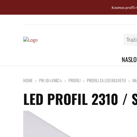
Kosmos profil 
NASLO
HOME
PRОDАVNICА
PROFILI
PROFILI ZA LED RASVETU
NA
LED PROFIL 2310 / 