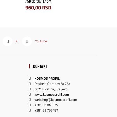
/SREBRO/ L=3M
960,00
RSD
X
Youtube
KONTAKT
KOSMOS PROFIL
Dositeja Obradovića 25a
36212 Ratina, Kraljevo
www.kosmosprofil.com
webshop@kosmosprofil.com
+381 36 841375
+381 69 755487