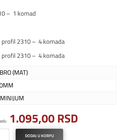
310 – 1 komad
i profil 2310 – 4 komada
i profil 2310 – 4 komada
BRO (MAT)
00MM
MINIJUM
1.095,00
RSD
adu
DODAJ U KORPU
l