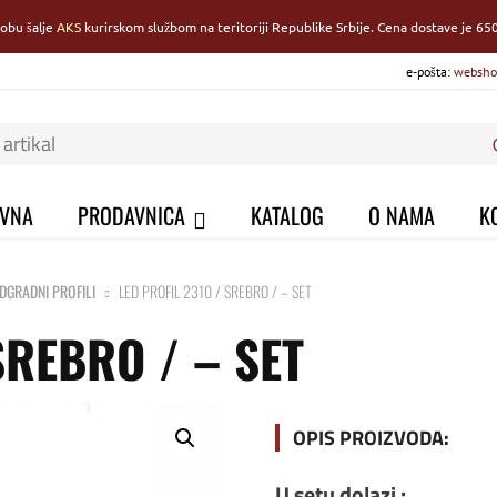
robu šalje
AKS
kurirskom službom na teritoriji Republike Srbije. Cena dostave je 650
e-pošta:
websho
VNA
PRODAVNICA
KATALOG
O NAMA
K
DGRADNI PROFILI
LED PROFIL 2310 / SREBRO / – SET
SREBRO / – SET
OPIS PROIZVODA:
U setu dolazi :