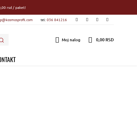
,00 rsd / paket!
p@kosmosprofil.com
tel:
036 841216
0,00 RSD
Moj nalog
ONTAKT