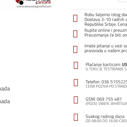
231
/
Robu šaljemo istog dan
sreb
Dostava 3-10 radnih d
/
Republike Srbije. Cen
–
Kupite online i preuz
SET
Preuzimanje će biti o
količ
Imate pitanje u vezi s
proizvoda u našem pr
Plaćanje karticom:
US
U TOKU JE TESTIRANJE
Telefon: 036 515522
CENA POZIVA PO STAN
mada
GSM: 069 755 487
mada
(POZIV, VIBER, WHATSU
Svakog radnog dana
OD 08:00 DO 16:00 ČA