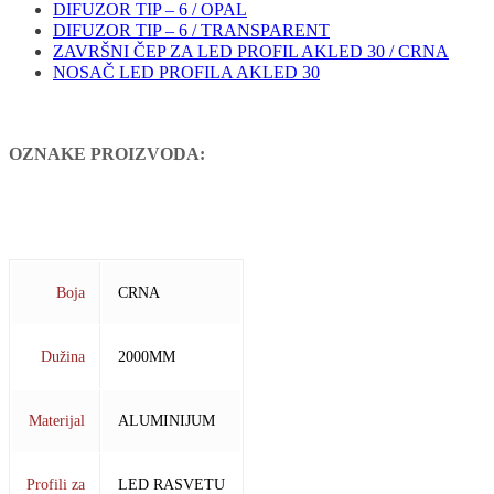
DIFUZOR TIP – 6 / OPAL
DIFUZOR TIP – 6 / TRANSPARENT
ZAVRŠNI ČEP ZA LED PROFIL AKLED 30 / CRNA
NOSAČ LED PROFILA AKLED 30
OZNAKE PROIZVODA:
2000MM
ALUMINIJUM
CRNA
ELOX
LAJSNA
LED
NADGRADNI
OSVETLJENJE
PROFIL
UGAONI
Boja
CRNA
Dužina
2000MM
Materijal
ALUMINIJUM
Profili za
LED RASVETU