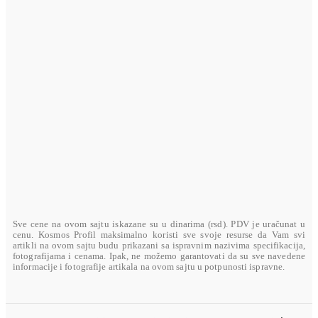
VISA ELECTRON
U toku su pripreme
MASTERCARD
U toku su pripreme
AMERICAN EXPRESS
U toku su pripreme
Sve cene na ovom sajtu iskazane su u dinarima (rsd). PDV je uračunat u
cenu. Kosmos Profil maksimalno koristi sve svoje resurse da Vam svi
artikli na ovom sajtu budu prikazani sa ispravnim nazivima specifikacija,
fotografijama i cenama. Ipak, ne možemo garantovati da su sve navedene
informacije i fotografije artikala na ovom sajtu u potpunosti ispravne.