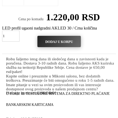
1.220,00
RSD
Cena po komadu
LED profil ugaoni nadgradni AKLED 30 / Crna količina
DODAJ U KORPU
Robu šaljemo istog dana ili sledećeg dana u zavisnosti kada je
poručena. Dostava 3-10 radnih dana. Robu šaljemo AKS kurirska
služba na teritoriji Republike Srbije. Cena dostave je 650,00
rsd/paket!
Kupite online i preuzmite u Mikomi salonu, bez dodatnih
troškova. Preuzimanje će biti omogućeno u roku 1-5 radnih dana.
Imate pitanje u vezi sa ovim proizvodom ili vas interesuje
dostupnost ovog proizvoda u našem prodajnom centru?
Plaćanje karticom:
USKORO!
U TOKU JE TESTIRANJE SISTEMA ZA DIREKTNO PLAĆANJE
BANKARSKIM KARTICAMA