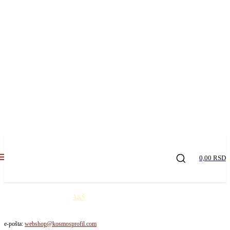
0,00 RSD
Kosmos profil robu šalje
AKS
kurirskom službom na teritoriji Republike Srbije. Cena
dostave je 650,00 rsd / paket!
e-pošta:
webshop@kosmosprofil.com