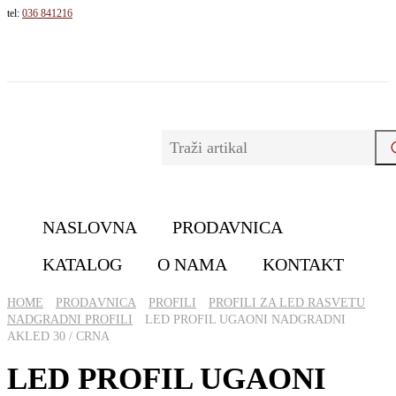
tel:
036 841216
NASLOVNA
PRODAVNICA
KATALOG
O NAMA
KONTAKT
HOME
PRОDАVNICА
PROFILI
PROFILI ZA LED RASVETU
NADGRADNI PROFILI
LED PROFIL UGAONI NADGRADNI
AKLED 30 / CRNA
LED PROFIL UGAONI