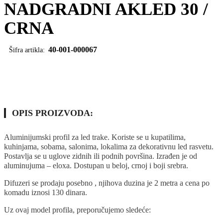
NADGRADNI AKLED 30 /
CRNA
40-001-000067
Šifra artikla:
OPIS PROIZVODA:
Aluminijumski profil za led trake. Koriste se u kupatilima,
kuhinjama, sobama, salonima, lokalima za dekorativnu led rasvetu.
Postavlja se u uglove zidnih ili podnih površina. Izrađen je od
aluminujuma – eloxa. Dostupan u beloj, crnoj i boji srebra.
Difuzeri se prodaju posebno , njihova duzina je 2 metra a cena po
komadu iznosi 130 dinara.
Uz ovaj model profila, preporučujemo sledeće: