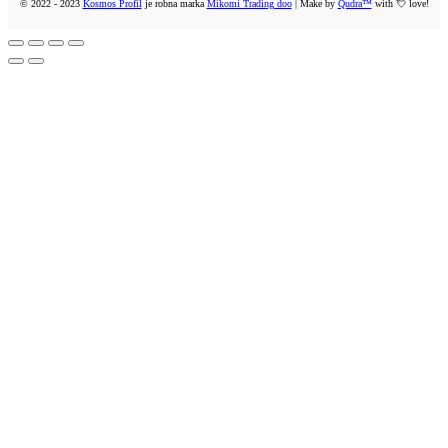
© 2022 - 2023
Kosmos Profil
je robna marka
Mikomi Trading doo
| Make by
Qudra™
with 💘 love!