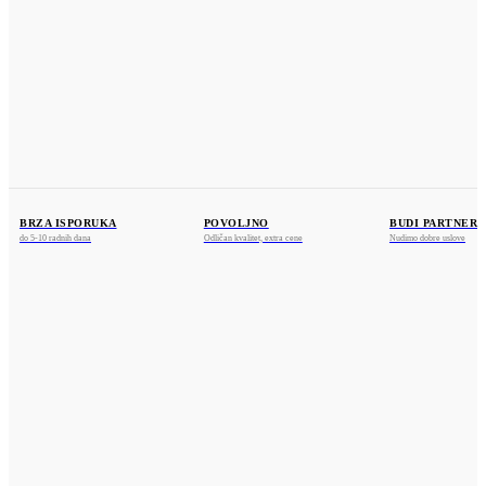
Dositeja Obradovića 25a
36212 Ratina, Kraljevo
www.kosmosprofil.com
webshop@kosmosprofil.com
+381 36 841375
+381 69 755487
BRZA ISPORUKA
POVOLJNO
BUDI PARTNER
do 5-10 radnih dana
Odličan kvalitet, extra cene
Nudimo dobre uslove
VISA
U toku su pripreme