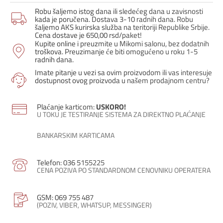
T-
Robu šaljemo istog dana ili sledećeg dana u zavisnosti
77-
kada je poručena. Dostava 3-10 radnih dana. Robu
10
šaljemo AKS kurirska služba na teritoriji Republike Srbije.
Cena dostave je 650,00 rsd/paket!
/
Kupite online i preuzmite u Mikomi salonu, bez dodatnih
CRNA
troškova. Preuzimanje će biti omogućeno u roku 1-5
MAT
radnih dana.
/
Imate pitanje u vezi sa ovim proizvodom ili vas interesuje
količina
dostupnost ovog proizvoda u našem prodajnom centru?
Plaćanje karticom:
USKORO!
U TOKU JE TESTIRANJE SISTEMA ZA DIREKTNO PLAĆANJE
BANKARSKIM KARTICAMA
Telefon: 036 5155225
CENA POZIVA PO STANDARDNOM CENOVNIKU OPERATERA
GSM: 069 755 487
(POZIV, VIBER, WHATSUP, MESSINGER)