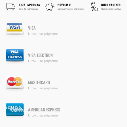
BRZA ISPORUKA
POVOLJNO
BUDI PARTNER
do 5-10 radnih dana
Odličan kvalitet, extra cene
Nudimo dobre uslove
VISA
U toku su pripreme
VISA ELECTRON
U toku su pripreme
MASTERCARD
U toku su pripreme
AMERICAN EXPRESS
U toku su pripreme