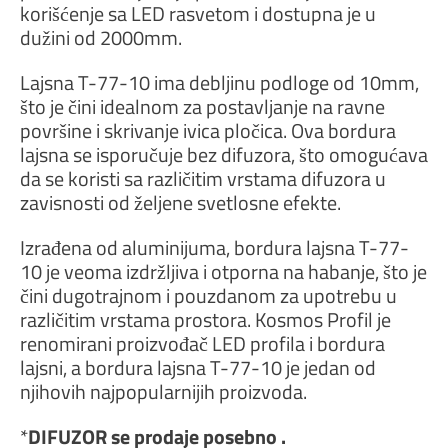
korišćenje sa LED rasvetom i dostupna je u
dužini od 2000mm.
Lajsna T-77-10 ima debljinu podloge od 10mm,
što je čini idealnom za postavljanje na ravne
površine i skrivanje ivica pločica. Ova bordura
lajsna se isporučuje bez difuzora, što omogućava
da se koristi sa različitim vrstama difuzora u
zavisnosti od željene svetlosne efekte.
Izrađena od aluminijuma, bordura lajsna T-77-
10 je veoma izdržljiva i otporna na habanje, što je
čini dugotrajnom i pouzdanom za upotrebu u
različitim vrstama prostora. Kosmos Profil je
renomirani proizvođač LED profila i bordura
lajsni, a bordura lajsna T-77-10 je jedan od
njihovih najpopularnijih proizvoda.
*
DIFUZOR se prodaje posebno .