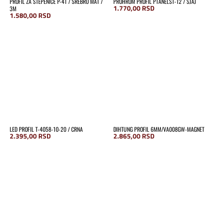
PROFIL ZA STEPENICE P-41 / SREBRO MAT /
PROHROM PROFIL PTANELST-12 / SJAJ
1.770,00
RSD
3M
1.580,00
RSD
LED PROFIL T-4058-10-20 / CRNA
DIHTUNG PROFIL 6MM/VA008GW-MAGNET
2.395,00
RSD
2.865,00
RSD