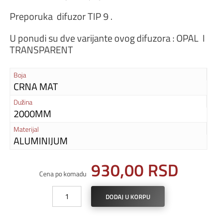
Preporuka difuzor TIP 9 .
U ponudi su dve varijante ovog difuzora : OPAL I
TRANSPARENT
Boja
CRNA MAT
Dužina
2000MM
Materijal
ALUMINIJUM
930,00
RSD
Cena po komadu
LED
DODAJ U KORPU
bordura
profil