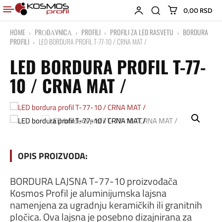
0,00 RSD
HOME
PRОDАVNICА
PROFILI
PROFILI ZA LED RASVETU
BORDURA
PROFILI
LED BORDURA PROFIL T-77-10 / CRNA MAT /
LED BORDURA PROFIL T-77-
10 / CRNA MAT /
OPIS PROIZVODA:
BORDURA LAJSNA T-77-10 proizvođača
Kosmos Profil je aluminijumska lajsna
namenjena za ugradnju keramičkih ili granitnih
pločica. Ova lajsna je posebno dizajnirana za