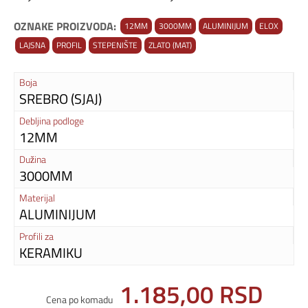
OZNAKE PROIZVODA:
12MM
3000MM
ALUMINIJUM
ELOX
LAJSNA
PROFIL
STEPENIŠTE
ZLATO (MAT)
Boja
SREBRO (SJAJ)
Debljina podloge
12MM
Dužina
3000MM
Materijal
ALUMINIJUM
Profili za
KERAMIKU
1.185,00
RSD
Cena po komadu