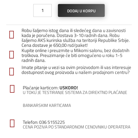
Profil
DODAJ U KORPU
za
stepenice
4059-
Robu šaljemo istog dana ili sledećeg dana u zavisnosti
12
kada je poručena. Dostava 3-10 radnih dana. Robu
/
šaljemo AKS kurirska služba na teritoriji Republike Srbije.
Cena dostave je 650,00 rsd/paket!
Zlato
Kupite online i preuzmite u Mikomi salonu, bez dodatnih
mat
troškova. Preuzimanje će biti omogućeno u roku 1-5
količina
radnih dana.
Imate pitanje u vezi sa ovim proizvodom ili vas interesuje
dostupnost ovog proizvoda u našem prodajnom centru?
Plaćanje karticom:
USKORO!
U TOKU JE TESTIRANJE SISTEMA ZA DIREKTNO PLAĆANJE
BANKARSKIM KARTICAMA
Telefon: 036 5155225
CENA POZIVA PO STANDARDNOM CENOVNIKU OPERATERA