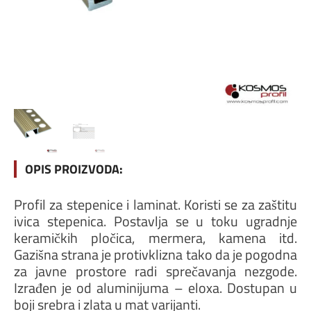
OPIS PROIZVODA:
Profil za stepenice i laminat. Koristi se za zaštitu
ivica stepenica. Postavlja se u toku ugradnje
keramičkih pločica, mermera, kamena itd.
Gazišna strana je protivklizna tako da je pogodna
za javne prostore radi sprečavanja nezgode.
Izrađen je od aluminijuma – eloxa. Dostupan u
boji srebra i zlata u mat varijanti.