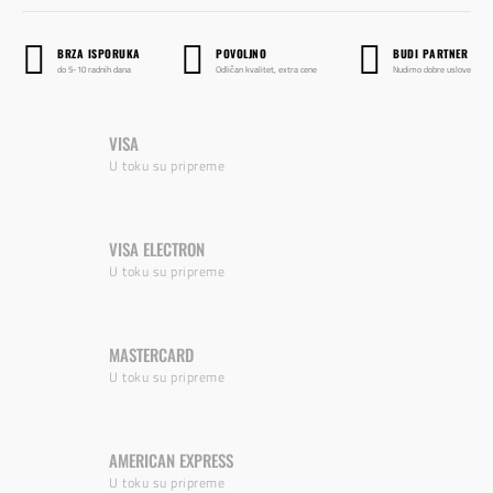
BRZA ISPORUKA
POVOLJNO
BUDI PARTNER
do 5-10 radnih dana
Odličan kvalitet, extra cene
Nudimo dobre uslove
VISA
U toku su pripreme
VISA ELECTRON
U toku su pripreme
MASTERCARD
U toku su pripreme
AMERICAN EXPRESS
U toku su pripreme