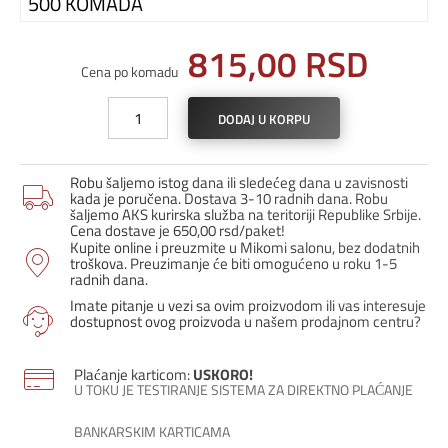
500 KOMADA
815,00
RSD
Cena po komadu
Kajle
DODAJ U KORPU
PCU
0-
5
Robu šaljemo istog dana ili sledećeg dana u zavisnosti
količina
kada je poručena. Dostava 3-10 radnih dana. Robu
šaljemo AKS kurirska služba na teritoriji Republike Srbije.
Cena dostave je 650,00 rsd/paket!
Kupite online i preuzmite u Mikomi salonu, bez dodatnih
troškova. Preuzimanje će biti omogućeno u roku 1-5
radnih dana.
Imate pitanje u vezi sa ovim proizvodom ili vas interesuje
dostupnost ovog proizvoda u našem prodajnom centru?
Plaćanje karticom:
USKORO!
U TOKU JE TESTIRANJE SISTEMA ZA DIREKTNO PLAĆANJE
BANKARSKIM KARTICAMA