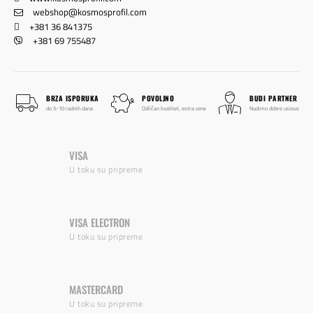
webshop@kosmosprofil.com
+381 36 841375
+381 69 755487
BRZA ISPORUKA
POVOLJNO
BUDI PARTNER
do 5-10 radnih dana
Odličan kvalitet, extra cene
Nudimo dobre uslove
VISA
U toku su pripreme
VISA ELECTRON
U toku su pripreme
MASTERCARD
U toku su pripreme