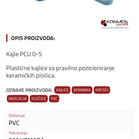
OPIS PROIZVODA:
Kajle PCU 0-5
Plastične kajlice za pravilno pozicioniranje
keramičkih pločica.
OZNAKE PROIZVODA:
KAJLICE
KERAMIKA
KRSTIĆI
NIVELACIJA
PLOČICE
PVC
Materijal
PVC
Pakovanje