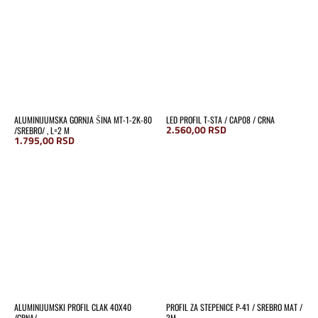
ALUMINIJUMSKA GORNJA ŠINA MT-1-2K-80
LED PROFIL T-STA / CAP08 / CRNA
2.560,00
RSD
/SREBRO/ , L=2 M
1.795,00
RSD
ALUMINIJUMSKI PROFIL CLAK 40X40
PROFIL ZA STEPENICE P-41 / SREBRO MAT /
/CRNA/
3M