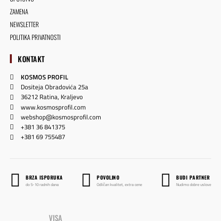
ZAMENA
NEWSLETTER
POLITIKA PRIVATNOSTI
KONTAKT
KOSMOS PROFIL
Dositeja Obradovića 25a
36212 Ratina, Kraljevo
www.kosmosprofil.com
webshop@kosmosprofil.com
+381 36 841375
+381 69 755487
BRZA ISPORUKA
POVOLJNO
BUDI PARTNER
do 5-10 radnih dana
Odličan kvalitet, extra cene
Nudimo dobre uslove
VISA