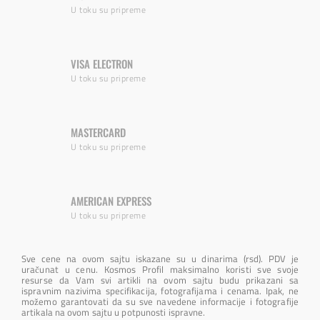
U toku su pripreme
VISA ELECTRON
U toku su pripreme
MASTERCARD
U toku su pripreme
AMERICAN EXPRESS
U toku su pripreme
Sve cene na ovom sajtu iskazane su u dinarima (rsd). PDV je
uračunat u cenu. Kosmos Profil maksimalno koristi sve svoje
resurse da Vam svi artikli na ovom sajtu budu prikazani sa
ispravnim nazivima specifikacija, fotografijama i cenama. Ipak, ne
možemo garantovati da su sve navedene informacije i fotografije
artikala na ovom sajtu u potpunosti ispravne.