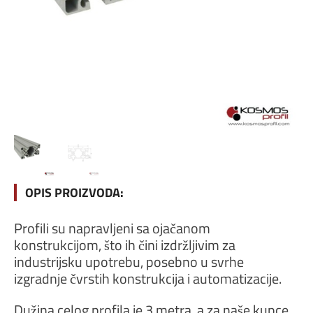
OPIS PROIZVODA:
Profili su napravljeni sa ojačanom
konstrukcijom, što ih čini izdržljivim za
industrijsku upotrebu, posebno u svrhe
izgradnje čvrstih konstrukcija i automatizacije.
Dužina celog profila je 3 metra, a za naše kupce