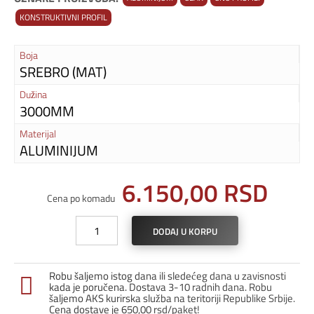
KONSTRUKTIVNI PROFIL
Boja
SREBRO (MAT)
Dužina
3000MM
Materijal
ALUMINIJUM
6.150,00
RSD
Cena po komadu
Aluminijumski
DODAJ U KORPU
profil
Clak
40x80
Robu šaljemo istog dana ili sledećeg dana u zavisnosti
LT
kada je poručena. Dostava 3-10 radnih dana. Robu
količina
šaljemo AKS kurirska služba na teritoriji Republike Srbije.
Cena dostave je 650,00 rsd/paket!