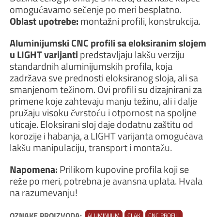
omogućavamo sečenje po meri besplatno.
Oblast upotrebe:
montažni profili, konstrukcija.
Aluminijumski CNC profili sa eloksiranim slojem
u LIGHT varijanti
predstavljaju lakšu verziju
standardnih aluminijumskih profila, koja
zadržava sve prednosti eloksiranog sloja, ali sa
smanjenom težinom. Ovi profili su dizajnirani za
primene koje zahtevaju manju težinu, ali i dalje
pružaju visoku čvrstoću i otpornost na spoljne
uticaje. Eloksirani sloj daje dodatnu zaštitu od
korozije i habanja, a LIGHT varijanta omogućava
lakšu manipulaciju, transport i montažu.
Napomena:
Prilikom kupovine profila koji se
reže po meri, potrebna je avansna uplata. Hvala
na razumevanju!
OZNAKE PROIZVODA:
ALUMINIJUM
CLAK
CNC PROFILI