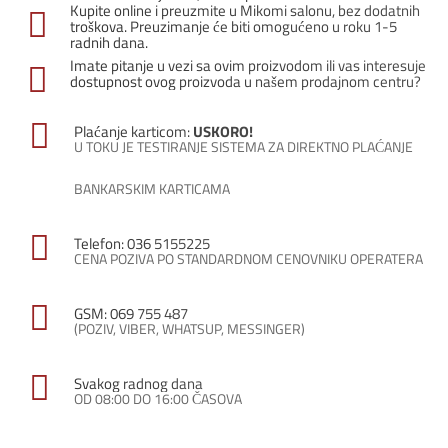
Kupite online i preuzmite u Mikomi salonu, bez dodatnih
troškova. Preuzimanje će biti omogućeno u roku 1-5
radnih dana.
Imate pitanje u vezi sa ovim proizvodom ili vas interesuje
dostupnost ovog proizvoda u našem prodajnom centru?
Plaćanje karticom:
USKORO!
U TOKU JE TESTIRANJE SISTEMA ZA DIREKTNO PLAĆANJE
BANKARSKIM KARTICAMA
Telefon: 036 5155225
CENA POZIVA PO STANDARDNOM CENOVNIKU OPERATERA
GSM: 069 755 487
(POZIV, VIBER, WHATSUP, MESSINGER)
Svakog radnog dana
OD 08:00 DO 16:00 ČASOVA