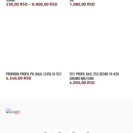
Raspon
230,00
RSD
–
6.900,00
RSD
1.580,00
RSD
cena:
od
230,00 RSD
do
6.900,00 RSD
PROHROM PROFIL PH (KAJL-LEVO) ZA TUŠ
TUŠ PROFIL KAJL 253 DESNO 19-42H
4.240,00
RSD
SREBRO BRUŠENO
4.050,00
RSD