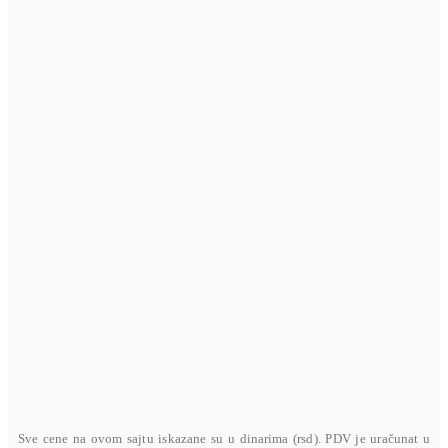
VISA
U toku su pripreme
VISA ELECTRON
U toku su pripreme
MASTERCARD
U toku su pripreme
AMERICAN EXPRESS
U toku su pripreme
Sve cene na ovom sajtu iskazane su u dinarima (rsd). PDV je uračunat u