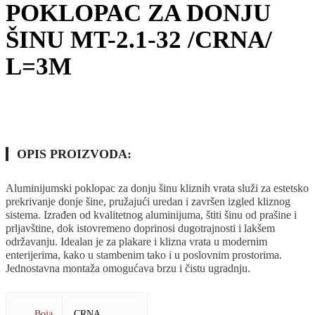
POKLOPAC ZA DONJU
ŠINU MT-2.1-32 /CRNA/
L=3M
OPIS PROIZVODA:
Aluminijumski poklopac za donju šinu kliznih vrata služi za estetsko
prekrivanje donje šine, pružajući uredan i završen izgled kliznog
sistema. Izrađen od kvalitetnog aluminijuma, štiti šinu od prašine i
prljavštine, dok istovremeno doprinosi dugotrajnosti i lakšem
održavanju. Idealan je za plakare i klizna vrata u modernim
enterijerima, kako u stambenim tako i u poslovnim prostorima.
Jednostavna montaža omogućava brzu i čistu ugradnju.
Boja
CRNA