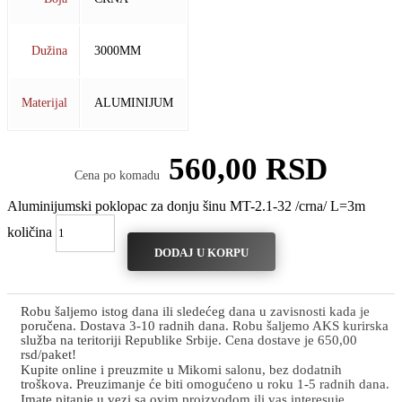
Dužina
3000MM
Materijal
ALUMINIJUM
560,00
RSD
Cena po komadu
Aluminijumski poklopac za donju šinu MT-2.1-32 /crna/ L=3m
količina
DODAJ U KORPU
Robu šaljemo istog dana ili sledećeg dana u zavisnosti kada je
poručena. Dostava 3-10 radnih dana. Robu šaljemo AKS kurirska
služba na teritoriji Republike Srbije. Cena dostave je 650,00
rsd/paket!
Kupite online i preuzmite u Mikomi salonu, bez dodatnih
troškova. Preuzimanje će biti omogućeno u roku 1-5 radnih dana.
Imate pitanje u vezi sa ovim proizvodom ili vas interesuje