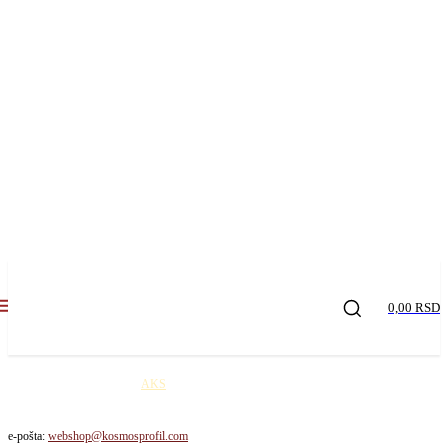
0,00 RSD
Kosmos profil robu šalje
AKS
kurirskom službom na teritoriji Republike Srbije. Cena
dostave je 650,00 rsd / paket!
e-pošta:
webshop@kosmosprofil.com