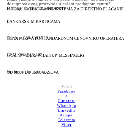
dostupnost ovog proizvoda u našem prodajnom centru?
Plaćanje karticom:
USKORO!
U TOKU JE TESTIRANJE SISTEMA ZA DIREKTNO PLAĆANJE
BANKARSKIM KARTICAMA
Telefon: 036 5155225
CENA POZIVA PO STANDARDNOM CENOVNIKU OPERATERA
GSM: 069 755 487
(POZIV, VIBER, WHATSUP, MESSINGER)
Svakog radnog dana
OD 08:00 DO 16:00 ČASOVA
Podeli
Facebook
X
Pinterest
WhatsApp
Linkedin
štampaj
Telegram
Viber