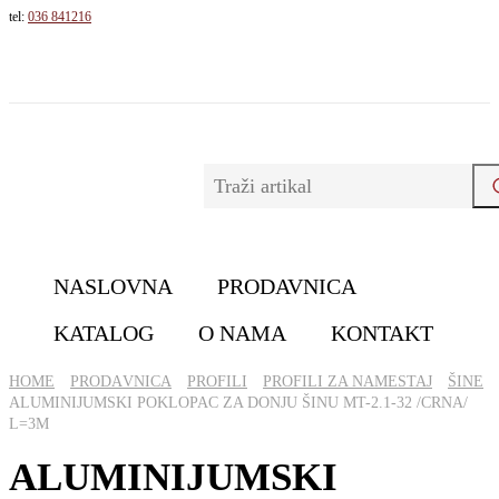
tel:
036 841216
NASLOVNA
PRODAVNICA
KATALOG
O NAMA
KONTAKT
HOME
PRОDАVNICА
PROFILI
PROFILI ZA NAMESTAJ
ŠINE
ALUMINIJUMSKI POKLOPAC ZA DONJU ŠINU MT-2.1-32 /CRNA/
L=3M
ALUMINIJUMSKI