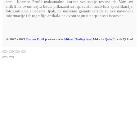
cenu. Kosmos Profil maksimalno koristi sve svoje resurse da Vam svi
artikli na ovom sajtu budu prikazani sa ispravnim nazivima specifikacija,
fotografijama i cenama. Ipak, ne možemo garantovati da su sve navedene
informacije i fotografije artikala na ovom sajtu u potpunosti ispravne.
© 2022 - 2023
Kosmos Profil
je robna marka
Mikomi Trading doo
| Make by
Qudra™
with 💘 love!