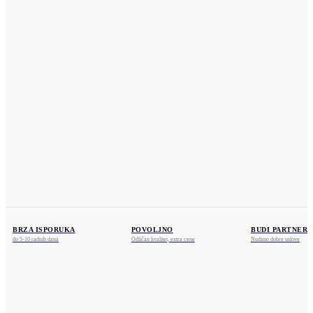
POLITIKA PRIVATNOSTI
KONTAKT
KOSMOS PROFIL
Dositeja Obradovića 25a
36212 Ratina, Kraljevo
www.kosmosprofil.com
webshop@kosmosprofil.com
+381 36 841375
+381 69 755487
BRZA ISPORUKA
POVOLJNO
BUDI PARTNER
do 5-10 radnih dana
Odličan kvalitet, extra cene
Nudimo dobre uslove