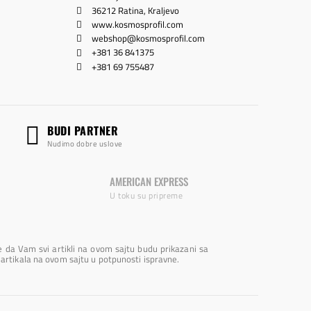
36212 Ratina, Kraljevo
www.kosmosprofil.com
webshop@kosmosprofil.com
+381 36 841375
+381 69 755487
BUDI PARTNER
Nudimo dobre uslove
AMERICAN EXPRESS
U toku su pripreme
 da Vam svi artikli na ovom sajtu budu prikazani sa
 artikala na ovom sajtu u potpunosti ispravne.