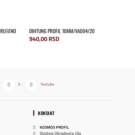
 BRUŠENO
DIHTUNG PROFIL 10MM/VA004/20
940,00
RSD
X
Youtube
KONTAKT
KOSMOS PROFIL
Dositeja Obradovića 25a