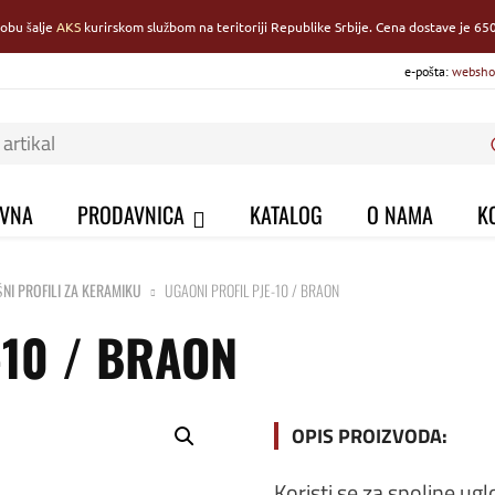
robu šalje
AKS
kurirskom službom na teritoriji Republike Srbije. Cena dostave je 650
e-pošta:
websho
VNA
PRODAVNICA
KATALOG
O NAMA
K
NI PROFILI ZA KERAMIKU
UGAONI PROFIL PJE-10 / BRAON
-10 / BRAON
OPIS PROIZVODA:
Koristi se za spoljne ug