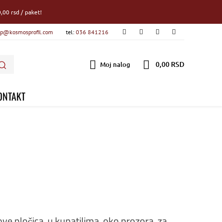
,00 rsd / paket!
p@kosmosprofil.com
tel:
036 841216
0,00 RSD
Moj nalog
ONTAKT
love pločica, u kupatilima, oko prozora, za