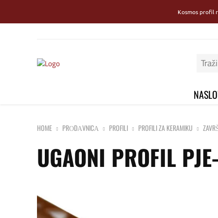
Kosmos profil 
NASLO
HOME
PRОDАVNICА
PROFILI
PROFILI ZA KERAMIKU
ZAVRŠ
UGAONI PROFIL PJE