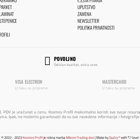
 KERAMIKU
ČESTA PITANJA
 PARKET
UPUTSTVO
 LAMINAT
ZAMENA
 STEPENICE
NEWSLETTER
POLITIKA PRIVATNOSTI
OFILI
POVOLJNO
Odličan kvalitet, extra cene
VISA ELECTRON
MASTERCARD
U toku su pripreme
U toku su pripreme
). PDV je uračunat u cenu. Kosmos Profil maksimalno koristi sve svoje resurse
nama. Ipak, ne možemo garantovati da su sve navedene informacije i fotografije
© 2022 - 2023
Kosmos Profil
je robna marka
Mikomi Trading doo
| Make by
Qudra™
with 💘 love!