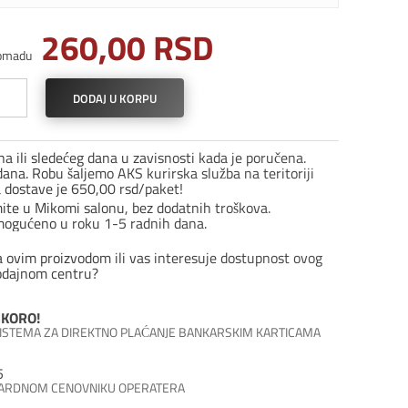
260,00
RSD
omadu
ni
DODAJ U KORPU
l
a ili sledećeg dana u zavisnosti kada je poručena.
ana. Robu šaljemo AKS kurirska služba na teritoriji
n
a dostave je 650,00 rsd/paket!
ina
mite u Mikomi salonu, bez dodatnih troškova.
mogućeno u roku 1-5 radnih dana.
a ovim proizvodom ili vas interesuje dostupnost ovog
odajnom centru?
KORO!
 SISTEMA ZA DIREKTNO PLAĆANJE BANKARSKIM KARTICAMA
5
DARDNOM CENOVNIKU OPERATERA