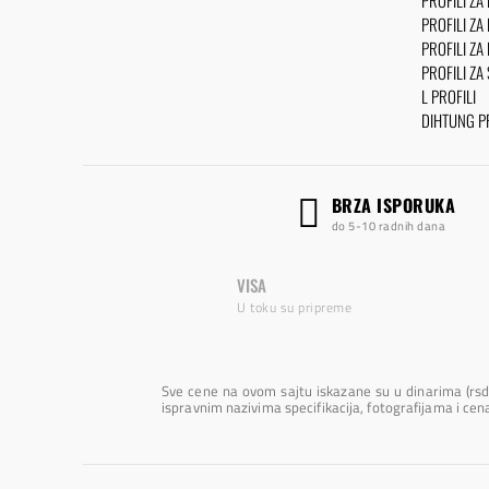
PROFILI ZA
PROFILI ZA
PROFILI ZA
PROFILI ZA
L PROFILI
DIHTUNG PR
BRZA ISPORUKA
do 5-10 radnih dana
VISA
U toku su pripreme
Sve cene na ovom sajtu iskazane su u dinarima (rsd
ispravnim nazivima specifikacija, fotografijama i ce