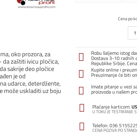
Cena po k
Ugao
profi
PJE-
10
lima, oko prozora, za
Robu šaljemo istog dan
/
Dostava 3-10 radnih d
a zaštiti ivicu pločica,
Brao
Republike Srbije. Cen
da sakrije deo pločice
količ
Kupite online i preuz
rađen je od
Preuzimanje će biti o
na udarce, deterdžente,
Imate pitanje u vezi s
se može uskladiti uz boju
proizvoda u našem pr
Plaćanje karticom:
US
U TOKU JE TESTIRANJE
Telefon: 036 515522
CENA POZIVA PO STAN