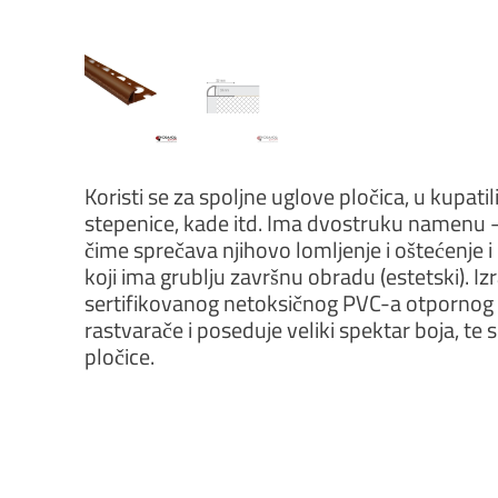
Koristi se za spoljne uglove pločica, u kupati
stepenice, kade itd. Ima dvostruku namenu – d
čime sprečava njihovo lomljenje i oštećenje i 
koji ima grublju završnu obradu (estetski). Iz
sertifikovanog netoksičnog PVC-a otpornog 
rastvarače i poseduje veliki spektar boja, te 
pločice.