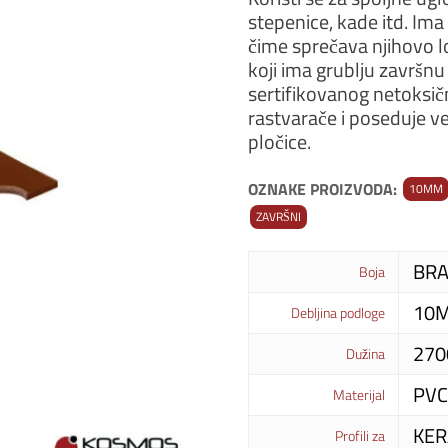
stepenice, kade itd. Ima
čime sprečava njihovo lo
koji ima grublju završnu 
sertifikovanog netoksi
rastvarače i poseduje ve
pločice.
OZNAKE PROIZVODA:
10MM
ZAVRŠNI
BR
Boja
10
Debljina podloge
27
Dužina
PVC
Materijal
KER
Profili za