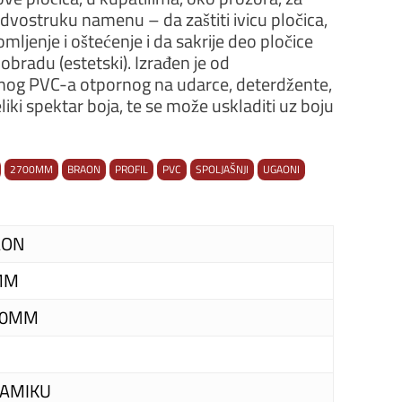
 dvostruku namenu – da zaštiti ivicu pločica,
mljenje i oštećenje i da sakrije deo pločice
obradu (estetski). Izrađen je od
čnog PVC-a otpornog na udarce, deterdžente,
liki spektar boja, te se može uskladiti uz boju
2700MM
BRAON
PROFIL
PVC
SPOLJAŠNJI
UGAONI
AON
MM
00MM
AMIKU