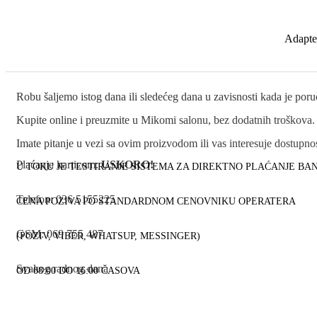
Adapte
Robu šaljemo istog dana ili sledećeg dana u zavisnosti kada je por
Kupite online i preuzmite u Mikomi salonu, bez dodatnih troškova.
Imate pitanje u vezi sa ovim proizvodom ili vas interesuje dostup
Plaćanje karticom:
USKORO!
U TOKU JE TESTIRANJE SISTEMA ZA DIREKTNO PLAĆANJE B
Telefon: 036 5155225
CENA POZIVA PO STANDARDNOM CENOVNIKU OPERATERA
GSM: 069 755 487
(POZIV, VIBER, WHATSUP, MESSINGER)
Svakog radnog dana
OD 08:00 DO 16:00 ČASOVA