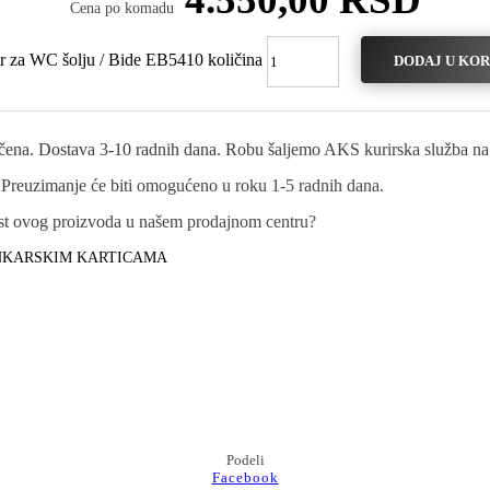
Cena po komadu
r za WC šolju / Bide EB5410 količina
DODAJ U KO
učena. Dostava 3-10 radnih dana. Robu šaljemo AKS kurirska služba na t
 Preuzimanje će biti omogućeno u roku 1-5 radnih dana.
nost ovog proizvoda u našem prodajnom centru?
ANKARSKIM KARTICAMA
Podeli
Facebook