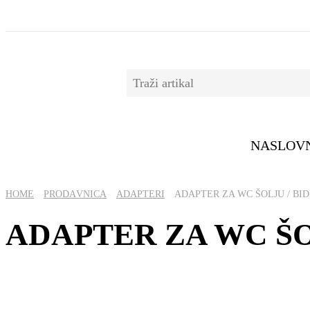
NASLOV
HOME
PRОDАVNICА
ADAPTERI
ADAPTER ZA WC ŠOLJU / BID
ADAPTER ZA WC ŠOL