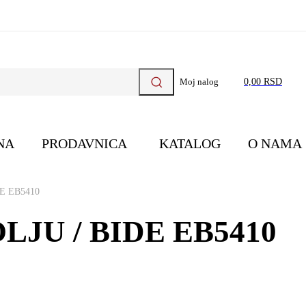
Moj nalog
0,00 RSD
NA
PRODAVNICA
KATALOG
O NAMA
E EB5410
JU / BIDE EB5410