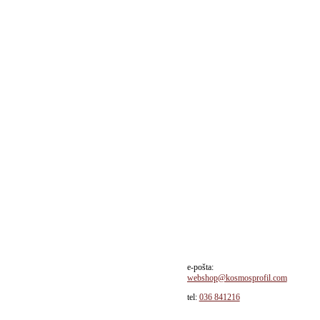
sd / paket!
e-pošta:
webshop@kosmosprofil.com
tel:
036 841216