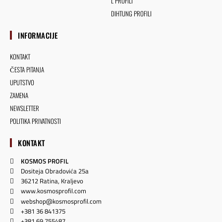
L PROFILI
DIHTUNG PROFILI
INFORMACIJE
KONTAKT
ČESTA PITANJA
UPUTSTVO
ZAMENA
NEWSLETTER
POLITIKA PRIVATNOSTI
KONTAKT
KOSMOS PROFIL
Dositeja Obradovića 25a
36212 Ratina, Kraljevo
www.kosmosprofil.com
webshop@kosmosprofil.com
+381 36 841375
+381 69 755487