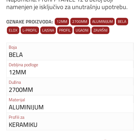
namenjen je isključivo za unutrašnju upotrebu.
OZNAKE PROIZVODA:
12MM
2700MM
ALUMINIJUM
BELA
ELOX
L-PROFIL
LAJSNA
PROFIL
UGAONI
ZAVRŠNI
Boja
BELA
Debljina podloge
12MM
Dužina
2700MM
Materijal
ALUMINIJUM
Profili za
KERAMIKU