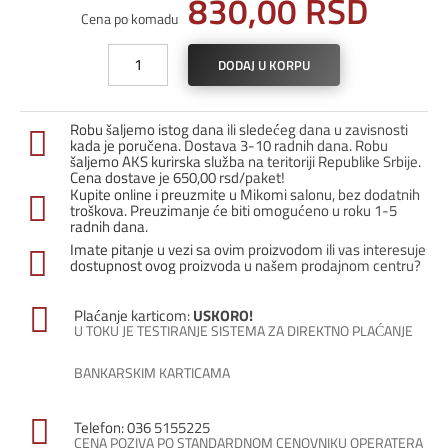
830,00
RSD
Cena po komadu
L-
DODAJ U KORPU
profil
PTANEL
12
Robu šaljemo istog dana ili sledećeg dana u zavisnosti
/
kada je poručena. Dostava 3-10 radnih dana. Robu
Bela
šaljemo AKS kurirska služba na teritoriji Republike Srbije.
Cena dostave je 650,00 rsd/paket!
količina
Kupite online i preuzmite u Mikomi salonu, bez dodatnih
troškova. Preuzimanje će biti omogućeno u roku 1-5
radnih dana.
Imate pitanje u vezi sa ovim proizvodom ili vas interesuje
dostupnost ovog proizvoda u našem prodajnom centru?
Plaćanje karticom:
USKORO!
U TOKU JE TESTIRANJE SISTEMA ZA DIREKTNO PLAĆANJE
BANKARSKIM KARTICAMA
Telefon: 036 5155225
CENA POZIVA PO STANDARDNOM CENOVNIKU OPERATERA