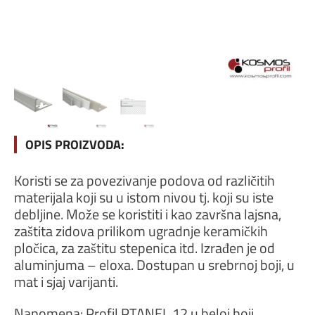
OPIS PROIZVODA:
Koristi se za povezivanje podova od različitih
materijala koji su u istom nivou tj. koji su iste
debljine. Može se koristiti i kao završna lajsna,
zaštita zidova prilikom ugradnje keramičkih
pločica, za zaštitu stepenica itd. Izrađen je od
aluminjuma – eloxa. Dostupan u srebrnoj boji, u
mat i sjaj varijanti.
Napomena: Profil PTANEL 12 u beloj boji