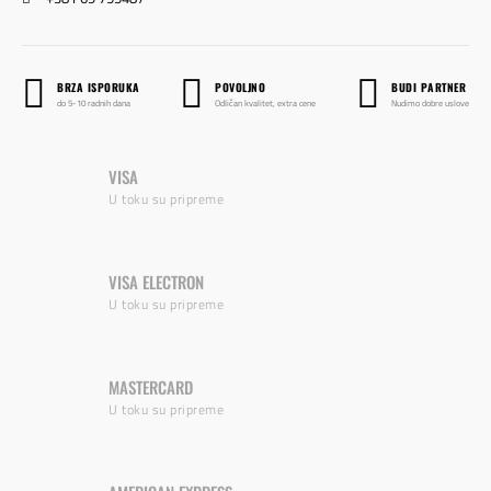
BRZA ISPORUKA
POVOLJNO
BUDI PARTNER
do 5-10 radnih dana
Odličan kvalitet, extra cene
Nudimo dobre uslove
VISA
U toku su pripreme
VISA ELECTRON
U toku su pripreme
MASTERCARD
U toku su pripreme