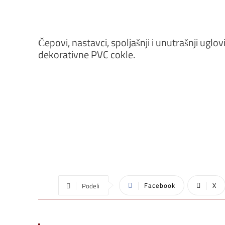
Čepovi, nastavci, spoljašnji i unutrašnji uglo
dekorativne PVC cokle.
Facebook
X
Podeli