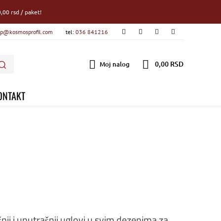
,00 rsd / paket!
p@kosmosprofil.com
tel:
036 841216
0,00 RSD
Moj nalog
ONTAKT
šnji i unutrašnji uglovi u svim dezenima za