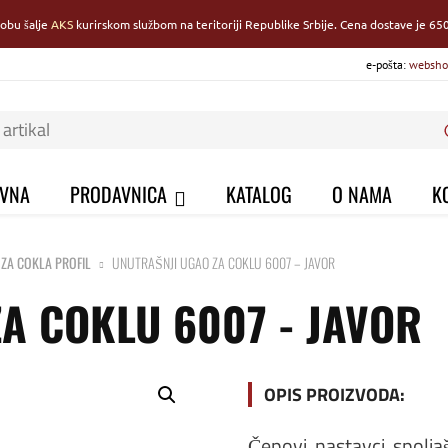
robu šalje
AKS
kurirskom službom na teritoriji Republike Srbije. Cena dostave je 650
e-pošta:
websho
VNA
PRODAVNICA
KATALOG
O NAMA
K
 ZA COKLA PROFIL
UNUTRAŠNJI UGAO ZA COKLU 6007 – JAVOR
A COKLU 6007 - JAVOR
OPIS PROIZVODA:
Čepovi, nastavci, spolja