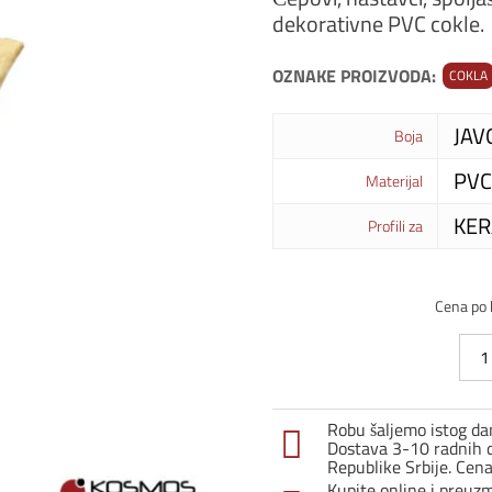
dekorativne PVC cokle.
OZNAKE PROIZVODA:
COKLA
JAV
Boja
PVC
Materijal
KER
Profili za
Cena po
Unut
uga
za
cokl
Robu šaljemo istog dan
600
Dostava 3-10 radnih d
-
Republike Srbije. Cen
Javo
Kupite online i preuz