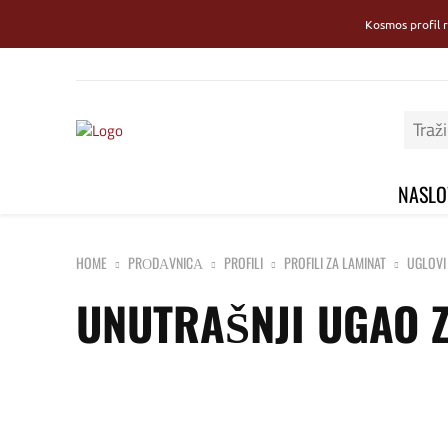
Kosmos profil 
NASLO
HOME
PRОDАVNICА
PROFILI
PROFILI ZA LAMINAT
UGLOVI
UNUTRAŠNJI UGAO Z