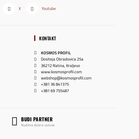
X
Youtube
KONTAKT
KOSMOS PROFIL
Dositeja Obradovića 25a
36212 Ratina, Kraljevo
www.kosmosprofil.com
webshop@kosmosprofil.com
+381 36 841375
+381 69 755487
BUDI PARTNER
Nudimo dobre uslove