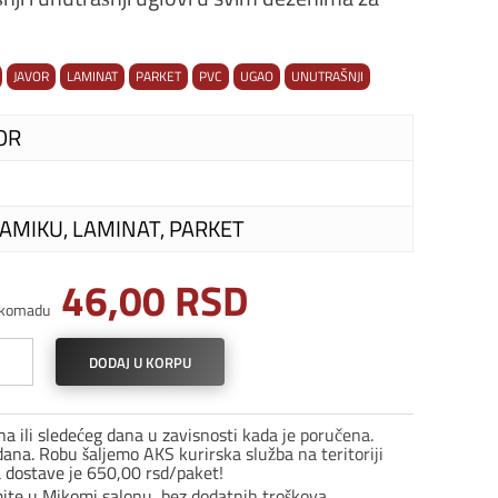
JAVOR
LAMINAT
PARKET
PVC
UGAO
UNUTRAŠNJI
OR
AMIKU, LAMINAT, PARKET
46,00
RSD
 komadu
rašnji
DODAJ U KORPU
o
u
a ili sledećeg dana u zavisnosti kada je poručena.
7
ana. Robu šaljemo AKS kurirska služba na teritoriji
a dostave je 650,00 rsd/paket!
r
mite u Mikomi salonu, bez dodatnih troškova.