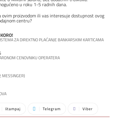
ina
mogućeno u roku 1-5 radnih dana.
a ovim proizvodom ili vas interesuje dostupnost ovog
odajnom centru?
KORO!
 SISTEMA ZA DIREKTNO PLAĆANJE BANKARSKIM KARTICAMA
5
DARDNOM CENOVNIKU OPERATERA
P, MESSINGER)
SOVA
štampaj
Telegram
Viber