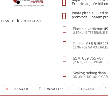
količ
Preuzimanje će biti o
Imate pitanje u vezi s
proizvoda u našem pr
vi u svim dezenima za
Plaćanje karticom:
US
U TOKU JE TESTIRANJE
Telefon: 036 515522
CENA POZIVA PO STAN
GSM: 069 755 487
(POZIV, VIBER, WHATSU
Svakog radnog dana
OD 08:00 DO 16:00 ČA
Pinterest
WhatsApp
Linkedin