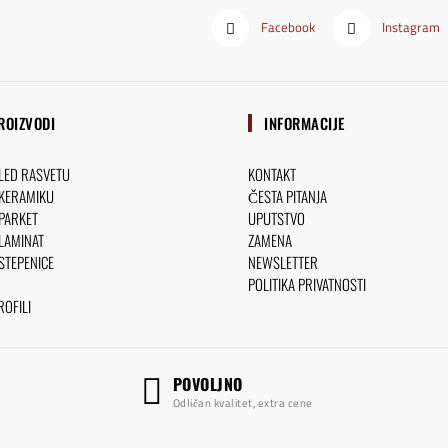
Facebook
Instagram
ROIZVODI
INFORMACIJE
 LED RASVETU
KONTAKT
 KERAMIKU
ČESTA PITANJA
 PARKET
UPUTSTVO
 LAMINAT
ZAMENA
 STEPENICE
NEWSLETTER
POLITIKA PRIVATNOSTI
OFILI
POVOLJNO
Odličan kvalitet, extra cene