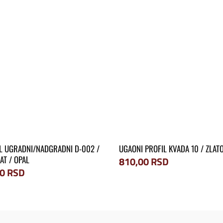
L UGRADNI/NADGRADNI D-002 /
UGAONI PROFIL KVADA 10 / ZLAT
T / OPAL
810,00
RSD
00
RSD