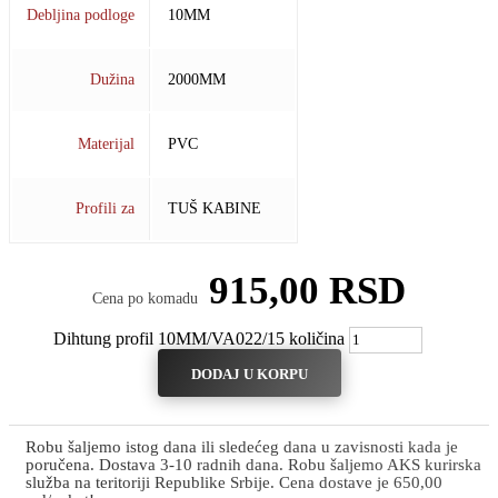
Debljina podloge
10MM
Dužina
2000MM
Materijal
PVC
Profili za
TUŠ KABINE
915,00
RSD
Cena po komadu
Dihtung profil 10MM/VA022/15 količina
DODAJ U KORPU
Robu šaljemo istog dana ili sledećeg dana u zavisnosti kada je
poručena. Dostava 3-10 radnih dana. Robu šaljemo AKS kurirska
služba na teritoriji Republike Srbije. Cena dostave je 650,00