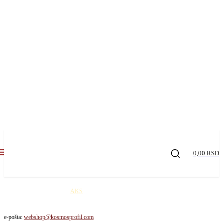
0,00 RSD
Kosmos profil robu šalje
AKS
kurirskom službom na teritoriji Republike Srbije. Cena
dostave je 650,00 rsd / paket!
e-pošta:
webshop@kosmosprofil.com