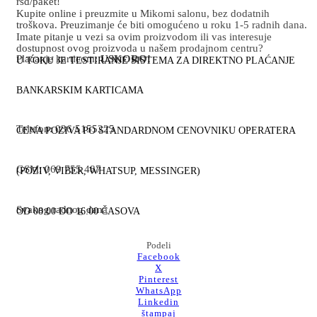
rsd/paket!
Kupite online i preuzmite u Mikomi salonu, bez dodatnih
troškova. Preuzimanje će biti omogućeno u roku 1-5 radnih dana.
Imate pitanje u vezi sa ovim proizvodom ili vas interesuje
dostupnost ovog proizvoda u našem prodajnom centru?
Plaćanje karticom:
USKORO!
U TOKU JE TESTIRANJE SISTEMA ZA DIREKTNO PLAĆANJE
BANKARSKIM KARTICAMA
Telefon: 036 5155225
CENA POZIVA PO STANDARDNOM CENOVNIKU OPERATERA
GSM: 069 755 487
(POZIV, VIBER, WHATSUP, MESSINGER)
Svakog radnog dana
OD 08:00 DO 16:00 ČASOVA
Podeli
Facebook
X
Pinterest
WhatsApp
Linkedin
štampaj