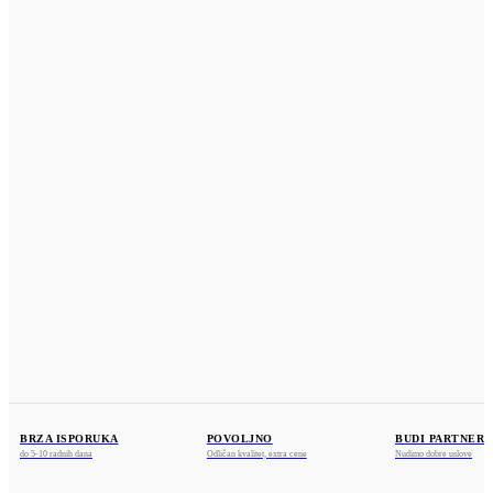
UPUTSTVO
ZAMENA
NEWSLETTER
POLITIKA PRIVATNOSTI
KONTAKT
KOSMOS PROFIL
Dositeja Obradovića 25a
36212 Ratina, Kraljevo
www.kosmosprofil.com
webshop@kosmosprofil.com
+381 36 841375
+381 69 755487
BRZA ISPORUKA
POVOLJNO
BUDI PARTNER
do 5-10 radnih dana
Odličan kvalitet, extra cene
Nudimo dobre uslove