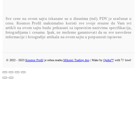
AMERICAN EXPRESS
U toku su pripreme
Sve cene na ovom sajtu iskazane su u dinarima (rsd). PDV je uračunat u
cenu. Kosmos Profil maksimalno koristi sve svoje resurse da Vam svi
artikli na ovom sajtu budu prikazani sa ispravnim nazivima specifikacija,
fotografijama i cenama. Ipak, ne možemo garantovati da su sve navedene
informacije i fotografije artikala na ovom sajtu u potpunosti ispravne.
© 2022 - 2023
Kosmos Profil
je robna marka
Mikomi Trading doo
| Make by
Qudra™
with 💘 love!