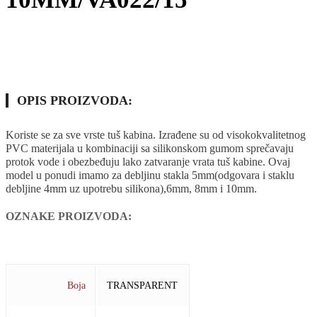
OPIS PROIZVODA:
Koriste se za sve vrste tuš kabina. Izrađene su od visokokvalitetnog
PVC materijala u kombinaciji sa silikonskom gumom sprečavaju
protok vode i obezbeđuju lako zatvaranje vrata tuš kabine. Ovaj
model u ponudi imamo za debljinu stakla 5mm(odgovara i staklu
debljine 4mm uz upotrebu silikona),6mm, 8mm i 10mm.
OZNAKE PROIZVODA:
2000MM
DIHTUNG
KABINE
PVC
TUŠ
Boja
TRANSPARENT