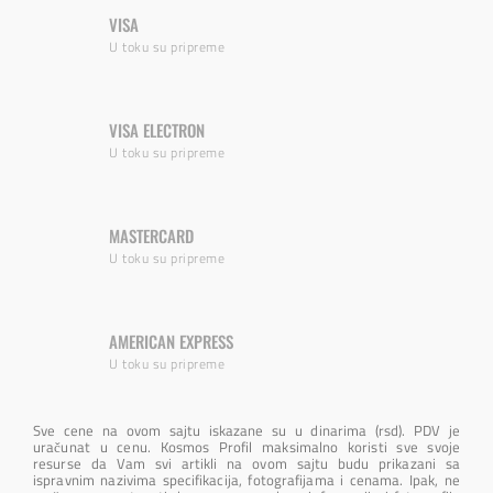
VISA
U toku su pripreme
VISA ELECTRON
U toku su pripreme
MASTERCARD
U toku su pripreme
AMERICAN EXPRESS
U toku su pripreme
Sve cene na ovom sajtu iskazane su u dinarima (rsd). PDV je
uračunat u cenu. Kosmos Profil maksimalno koristi sve svoje
resurse da Vam svi artikli na ovom sajtu budu prikazani sa
ispravnim nazivima specifikacija, fotografijama i cenama. Ipak, ne