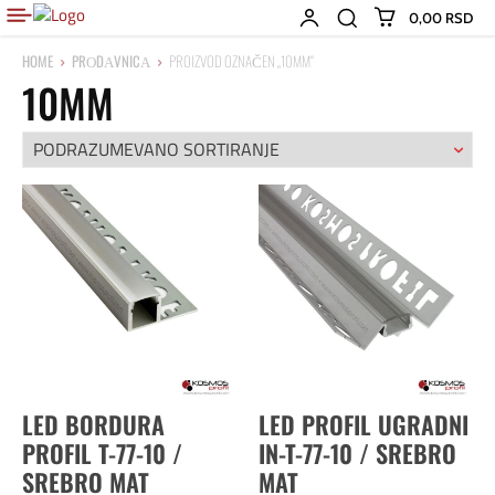
0,00 RSD
HOME
PRОDАVNICА
PROIZVOD OZNAČEN „10MM“
10MM
LED BORDURA
LED PROFIL UGRADNI
PROFIL T-77-10 /
IN-T-77-10 / SREBRO
SREBRO MAT
MAT