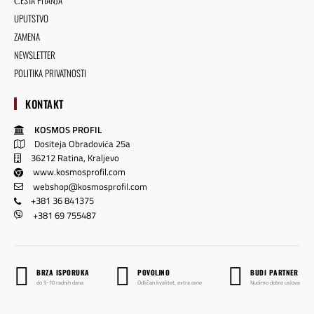
UPUTSTVO
ZAMENA
NEWSLETTER
POLITIKA PRIVATNOSTI
KONTAKT
KOSMOS PROFIL
Dositeja Obradovića 25a
36212 Ratina, Kraljevo
www.kosmosprofil.com
webshop@kosmosprofil.com
+381 36 841375
+381 69 755487
BRZA ISPORUKA
POVOLJNO
BUDI PARTNER
do 5-10 radnih dana
Odličan kvalitet, extra cene
Nudimo dobre uslove