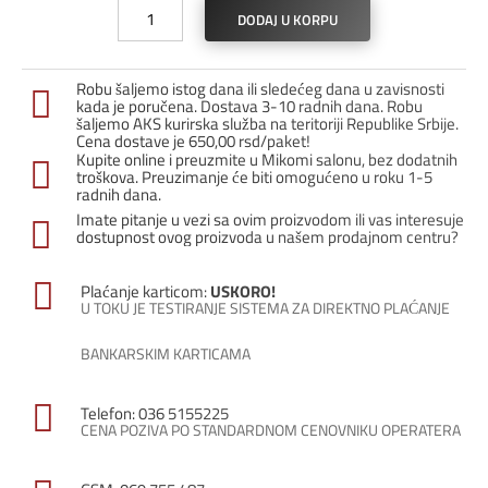
Završna
DODAJ U KORPU
lajsna
za
laminat
Robu šaljemo istog dana ili sledećeg dana u zavisnosti
ST-
kada je poručena. Dostava 3-10 radnih dana. Robu
43
šaljemo AKS kurirska služba na teritoriji Republike Srbije.
Cena dostave je 650,00 rsd/paket!
/
Kupite online i preuzmite u Mikomi salonu, bez dodatnih
Srebro
troškova. Preuzimanje će biti omogućeno u roku 1-5
mat
radnih dana.
količina
Imate pitanje u vezi sa ovim proizvodom ili vas interesuje
dostupnost ovog proizvoda u našem prodajnom centru?
Plaćanje karticom:
USKORO!
U TOKU JE TESTIRANJE SISTEMA ZA DIREKTNO PLAĆANJE
BANKARSKIM KARTICAMA
Telefon: 036 5155225
CENA POZIVA PO STANDARDNOM CENOVNIKU OPERATERA