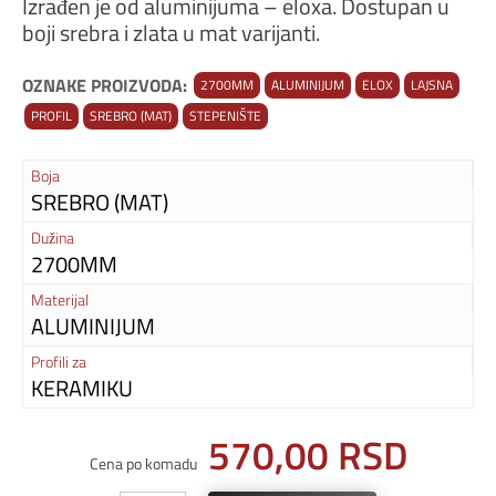
Izrađen je od aluminijuma – eloxa. Dostupan u
boji srebra i zlata u mat varijanti.
OZNAKE PROIZVODA:
2700MM
ALUMINIJUM
ELOX
LAJSNA
PROFIL
SREBRO (MAT)
STEPENIŠTE
Boja
SREBRO (MAT)
Dužina
2700MM
Materijal
ALUMINIJUM
Profili za
KERAMIKU
570,00
RSD
Cena po komadu