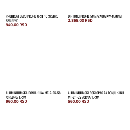
PROHROM DECO PROFIL Q-ST 10 SREBRO
DIHTUNG PROFIL 5MM/VA008KW-MAGNET
2.865,00
RSD
BRUŠENO
940,00
RSD
ALUMINIJUMSKA DONJA ŠINA MT-2-2K-58
ALUMINIJUMSKI POKLOPAC ZA DONJU ŠINU
/SREBRO/ L=3M
MT-2.1-32 /CRNA/ L=3M
960,00
RSD
560,00
RSD