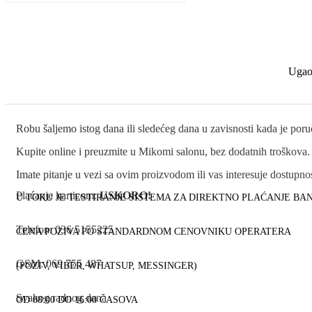
Ugaon
Robu šaljemo istog dana ili sledećeg dana u zavisnosti kada je por
Kupite online i preuzmite u Mikomi salonu, bez dodatnih troškova.
Imate pitanje u vezi sa ovim proizvodom ili vas interesuje dostup
Plaćanje karticom:
USKORO!
U TOKU JE TESTIRANJE SISTEMA ZA DIREKTNO PLAĆANJE B
Telefon: 036 5155225
CENA POZIVA PO STANDARDNOM CENOVNIKU OPERATERA
GSM: 069 755 487
(POZIV, VIBER, WHATSUP, MESSINGER)
Svakog radnog dana
OD 08:00 DO 16:00 ČASOVA