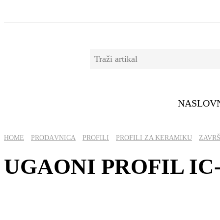
NASLOV
HOME
PRОDАVNICА
PROFILI
PROFILI ZA KERAMIKU
ZAVRŠ
UGAONI PROFIL IC-