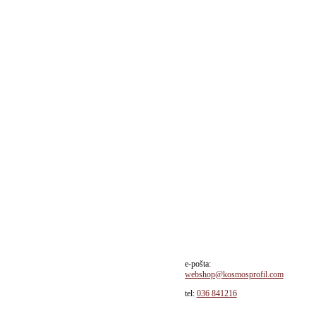
sd / paket!
e-pošta:
webshop@kosmosprofil.com
tel:
036 841216