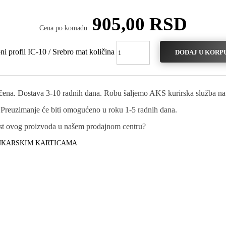
905,00
RSD
Cena po komadu
i profil IC-10 / Srebro mat količina
DODAJ U KORP
učena. Dostava 3-10 radnih dana. Robu šaljemo AKS kurirska služba na t
 Preuzimanje će biti omogućeno u roku 1-5 radnih dana.
nost ovog proizvoda u našem prodajnom centru?
ANKARSKIM KARTICAMA