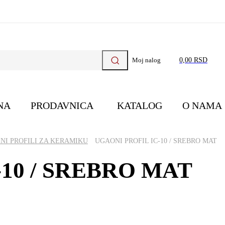
Moj nalog
0,00 RSD
NA
PRODAVNICA
KATALOG
O NAMA
NI PROFILI ZA KERAMIKU
UGAONI PROFIL IC-10 / SREBRO MAT
10 / SREBRO MAT