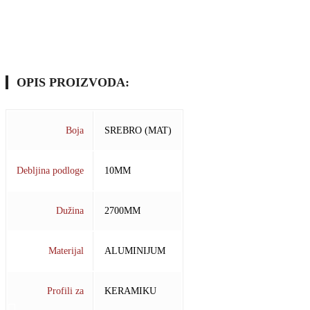
OPIS PROIZVODA:
Boja
SREBRO (MAT)
Debljina podloge
10MM
Dužina
2700MM
Materijal
ALUMINIJUM
Profili za
KERAMIKU