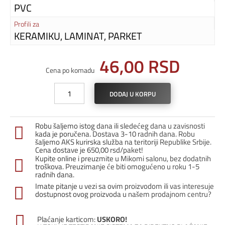
PVC
Profili za
KERAMIKU, LAMINAT, PARKET
46,00
RSD
Cena po komadu
Spoljašnji
DODAJ U KORPU
ugao
za
coklu
Robu šaljemo istog dana ili sledećeg dana u zavisnosti
6033
kada je poručena. Dostava 3-10 radnih dana. Robu
-
šaljemo AKS kurirska služba na teritoriji Republike Srbije.
Cena dostave je 650,00 rsd/paket!
Tamni
Kupite online i preuzmite u Mikomi salonu, bez dodatnih
orah
troškova. Preuzimanje će biti omogućeno u roku 1-5
količina
radnih dana.
Imate pitanje u vezi sa ovim proizvodom ili vas interesuje
dostupnost ovog proizvoda u našem prodajnom centru?
Plaćanje karticom:
USKORO!