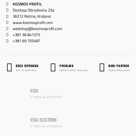
KOSMOS PROFIL
Dositeja Obradovića 25a
36212 Ratina, Kraljevo
www.kosmosprofil.com
webshop@kosmosprofil.com
+381 36 841375
+381 69 755487
BRZA ISPORUKA
POVOLJNO
BUDI PARTNER
do 5-10 radnih dana
Odličan kvalitet, extra cene
Nudimo dobre uslove
VISA
U toku su pripreme
VISA ELECTRON
U toku su pripreme