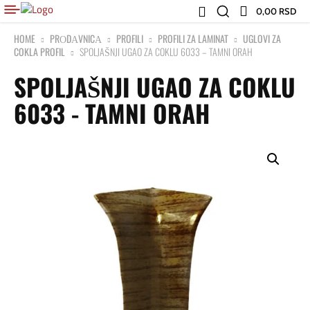
0,00 RSD
HOME
PRОDАVNICА
PROFILI
PROFILI ZA LAMINAT
UGLOVI ZA
COKLA PROFIL
SPOLJAŠNJI UGAO ZA COKLU 6033 – TAMNI ORAH
SPOLJAŠNJI UGAO ZA COKLU
6033 - TAMNI ORAH