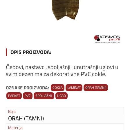
OPIS PROIZVODA:
Čepovi, nastavci, spoljašnji i unutrašnji uglovi u
svim dezenima za dekorativne PVC cokle.
OZNAKE PROIZVODA:
COKLA
LAMINAT
ORAH (TAMNI)
PARKET
PVC
SPOLJAŠNJI
UGAO
Boja
ORAH (TAMNI)
Materijal