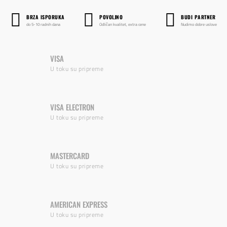
BRZA ISPORUKA
POVOLJNO
BUDI PARTNER
do 5-10 radnih dana
Odličan kvalitet, extra cene
Nudimo dobre uslove
VISA
U toku su pripreme
VISA ELECTRON
U toku su pripreme
MASTERCARD
U toku su pripreme
AMERICAN EXPRESS
U toku su pripreme