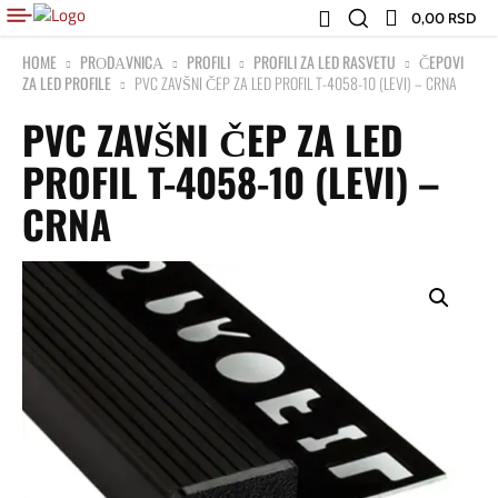
0,00 RSD
HOME
PRОDАVNICА
PROFILI
PROFILI ZA LED RASVETU
ČEPOVI
ZA LED PROFILE
PVC ZAVŠNI ČEP ZA LED PROFIL T-4058-10 (LEVI) – CRNA
PVC ZAVŠNI ČEP ZA LED
PROFIL T-4058-10 (LEVI) –
CRNA