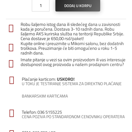
PVC
DODAJ U KORPU
Zavšni
čep
za
Robu šaljemo istog dana ili sledećeg dana u zavisnosti
led
kada je poručena. Dostava 3-10 radnih dana. Robu
profil
šaljemo AKS kurirska služba na teritoriji Republike Srbije.
Cena dostave je 650,00 rsd/paket!
T-
Kupite online i preuzmite u Mikomi salonu, bez dodatnih
4058-
troškova. Preuzimanje će biti omogućeno u roku 1-5
10
radnih dana.
(levi)
Imate pitanje u vezi sa ovim proizvodom ili vas interesuje
–
dostupnost ovog proizvoda u našem prodajnom centru?
crna
količina
Plaćanje karticom:
USKORO!
U TOKU JE TESTIRANJE SISTEMA ZA DIREKTNO PLAĆANJE
BANKARSKIM KARTICAMA
Telefon: 036 5155225
CENA POZIVA PO STANDARDNOM CENOVNIKU OPERATERA