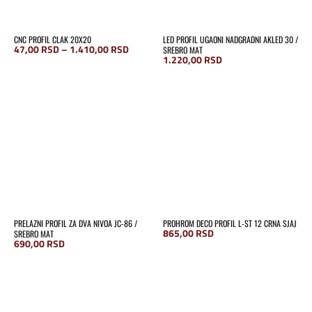
CNC PROFIL CLAK 20X20
LED PROFIL UGAONI NADGRADNI AKLED 30 /
Raspon
47,00
RSD
–
1.410,00
RSD
SREBRO MAT
cena:
1.220,00
RSD
od
47,00 RSD
do
1.410,00 RSD
PRELAZNI PROFIL ZA DVA NIVOA JC-86 /
PROHROM DECO PROFIL L-ST 12 CRNA SJAJ
865,00
RSD
SREBRO MAT
690,00
RSD