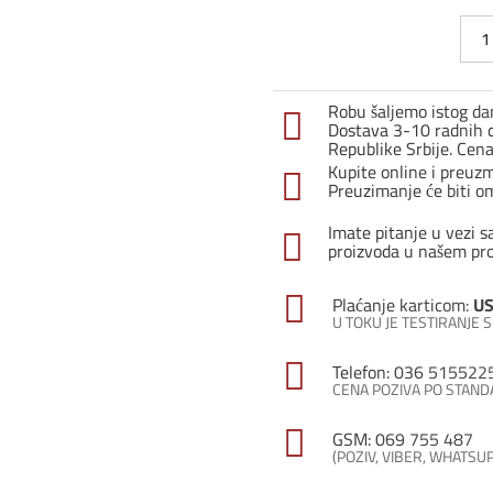
Profi
za
step
ST-
Robu šaljemo istog dan
11
Dostava 3-10 radnih d
/
Republike Srbije. Cen
Sreb
Kupite online i preuz
mat
Preuzimanje će biti o
količ
Imate pitanje u vezi s
proizvoda u našem pr
Plaćanje karticom:
US
U TOKU JE TESTIRANJE
Telefon: 036 515522
CENA POZIVA PO STAN
GSM: 069 755 487
(POZIV, VIBER, WHATSU