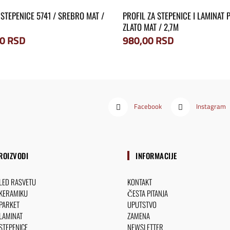
 STEPENICE 5741 / SREBRO MAT /
PROFIL ZA STEPENICE I LAMINAT P
ZLATO MAT / 2,7M
00
RSD
980,00
RSD
Facebook
Instagram
ROIZVODI
INFORMACIJE
 LED RASVETU
KONTAKT
 KERAMIKU
ČESTA PITANJA
 PARKET
UPUTSTVO
 LAMINAT
ZAMENA
 STEPENICE
NEWSLETTER