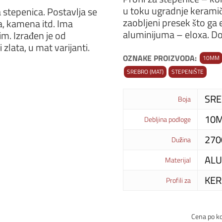
u toku ugradnje keramič
ca stepenica. Postavlja se
zaobljeni presek što ga 
, kamena itd. Ima
aluminijuma – eloxa. Dos
im. Izrađen je od
zlata, u mat varijanti.
OZNAKE PROIZVODA:
10MM
SREBRO (MAT)
STEPENIŠTE
SRE
Boja
10
Debljina podloge
27
Dužina
ALU
Materijal
KER
Profili za
Cena po k