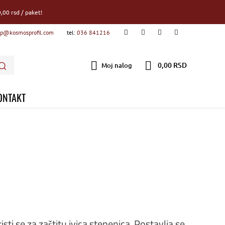
,00 rsd / paket!
p@kosmosprofil.com
tel:
036 841216
0,00 RSD
Moj nalog
ONTAKT
isti se za zaštitu ivica stepenica. Postavlja se