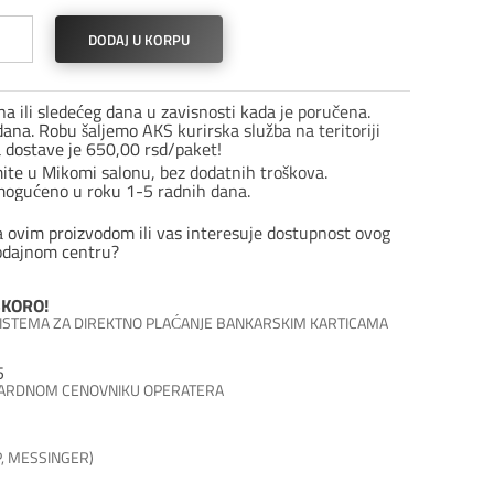
l
DODAJ U KORPU
enice
a ili sledećeg dana u zavisnosti kada je poručena.
ana. Robu šaljemo AKS kurirska služba na teritoriji
a dostave je 650,00 rsd/paket!
ro
mite u Mikomi salonu, bez dodatnih troškova.
mogućeno u roku 1-5 radnih dana.
ina
a ovim proizvodom ili vas interesuje dostupnost ovog
odajnom centru?
KORO!
 SISTEMA ZA DIREKTNO PLAĆANJE BANKARSKIM KARTICAMA
5
DARDNOM CENOVNIKU OPERATERA
P, MESSINGER)