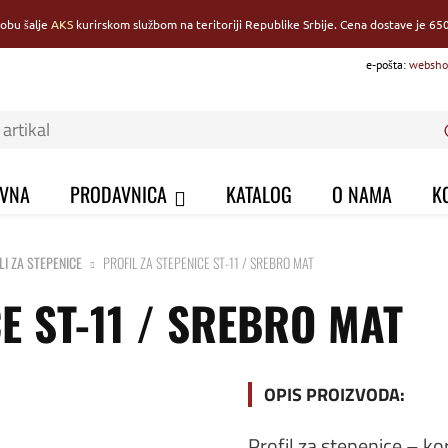
robu šalje
AKS
kurirskom službom na teritoriji Republike Srbije. Cena dostave je 650
e-pošta:
websho
VNA
PRODAVNICA
KATALOG
O NAMA
K
LI ZA STEPENICE
PROFIL ZA STEPENICE ST-11 / SREBRO MAT
E ST-11 / SREBRO MAT
OPIS PROIZVODA:
Profil za stepenice – kor