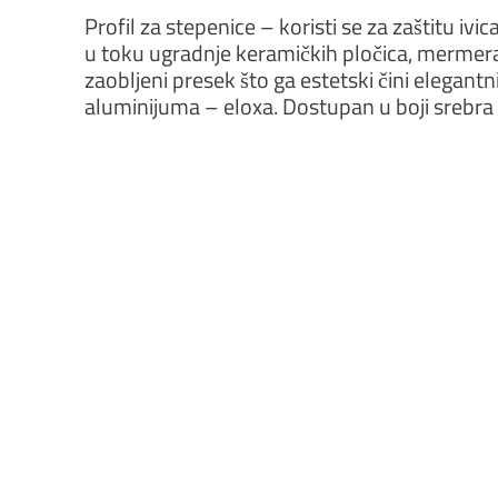
Profil za stepenice – koristi se za zaštitu ivi
u toku ugradnje keramičkih pločica, mermera
zaobljeni presek što ga estetski čini elegantn
aluminijuma – eloxa. Dostupan u boji srebra i 