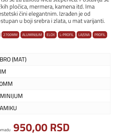
kih pločica, mermera, kamena itd. Ima
estetski čini elegantnim. Izrađen je od
tupan u boji srebra i zlata, u mat varijanti.
2700MM
ALUMINIJUM
ELOX
L-PROFIL
LAJSNA
PROFIL
BRO (MAT)
MM
00MM
MINIJUM
AMIKU
950,00
RSD
omadu