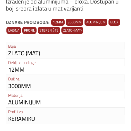
Izrađen je od aluminijuma – eloxa. Dostupan u
boji srebra i zlata u mat varijanti.
OZNAKE PROIZVODA:
12MM
3000MM
ALUMINIJUM
ELOX
LAJSNA
PROFIL
STEPENIŠTE
ZLATO (MAT)
Boja
ZLATO (MAT)
Debljina podloge
12MM
Dužina
3000MM
Materijal
ALUMINIJUM
Profili za
KERAMIKU