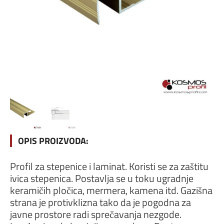
OPIS PROIZVODA:
Profil za stepenice i laminat. Koristi se za zaštitu
ivica stepenica. Postavlja se u toku ugradnje
keramičih pločica, mermera, kamena itd. Gazišna
strana je protivklizna tako da je pogodna za
javne prostore radi sprečavanja nezgode.