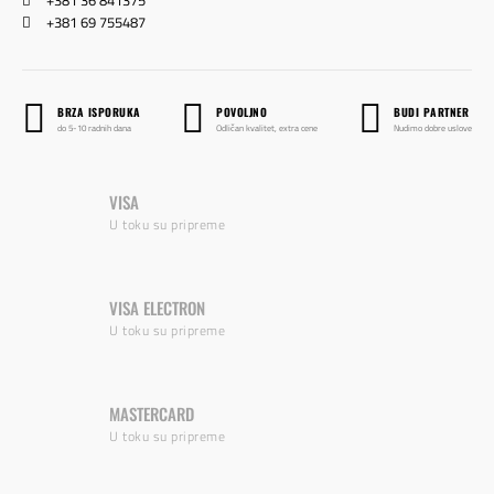
+381 36 841375
+381 69 755487
BRZA ISPORUKA
POVOLJNO
BUDI PARTNER
do 5-10 radnih dana
Odličan kvalitet, extra cene
Nudimo dobre uslove
VISA
U toku su pripreme
VISA ELECTRON
U toku su pripreme
MASTERCARD
U toku su pripreme