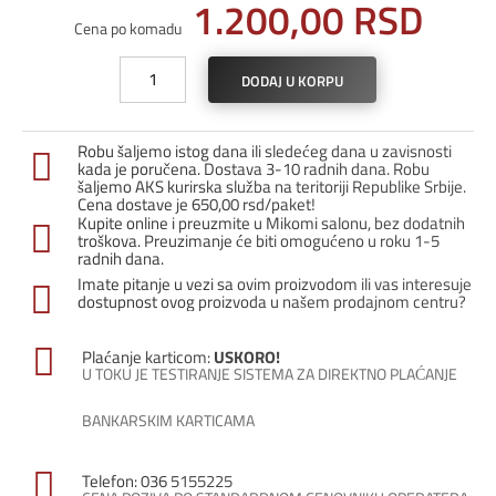
1.200,00
RSD
Cena po komadu
Profil
DODAJ U KORPU
za
stepenice
i
Robu šaljemo istog dana ili sledećeg dana u zavisnosti
laminat
kada je poručena. Dostava 3-10 radnih dana. Robu
PFA-
šaljemo AKS kurirska služba na teritoriji Republike Srbije.
Cena dostave je 650,00 rsd/paket!
12
Kupite online i preuzmite u Mikomi salonu, bez dodatnih
/
troškova. Preuzimanje će biti omogućeno u roku 1-5
Zlato
radnih dana.
mat
Imate pitanje u vezi sa ovim proizvodom ili vas interesuje
količina
dostupnost ovog proizvoda u našem prodajnom centru?
Plaćanje karticom:
USKORO!
U TOKU JE TESTIRANJE SISTEMA ZA DIREKTNO PLAĆANJE
BANKARSKIM KARTICAMA
Telefon: 036 5155225