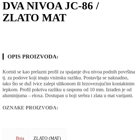
DVA NIVOA JC-86 /
ZLATO MAT
OPIS PROIZVODA:
Koristi se kao prelazni profil za spajanje dva nivoa podnih površina
tj. za podove koji imaju visinsku razliku. Postavlja se naknadno,
tako što se duž ivice zalepi silikonom ili brzovezujućim kontaktnim
lepkom. Profil pokriva razliku u rasponu od 10 mm. Izrađen je od
aluminijuma – eloxa. Dostupan u boji srebra i zlata u mat varijanti.
OZNAKE PROIZVODA:
2700MM
ALUMINIJUM
ELOX
LAJSNA
PRELAZNI
PROFIL
ZLATO (MAT)
Boja
ZLATO (MAT)