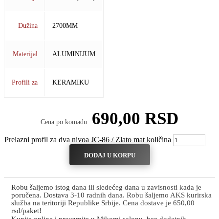
Dužina
2700MM
Materijal
ALUMINIJUM
Profili za
KERAMIKU
690,00
RSD
Cena po komadu
Prelazni profil za dva nivoa JC-86 / Zlato mat količina
DODAJ U KORPU
Robu šaljemo istog dana ili sledećeg dana u zavisnosti kada je
poručena. Dostava 3-10 radnih dana. Robu šaljemo AKS kurirska
služba na teritoriji Republike Srbije. Cena dostave je 650,00
rsd/paket!
Kupite online i preuzmite u Mikomi salonu, bez dodatnih