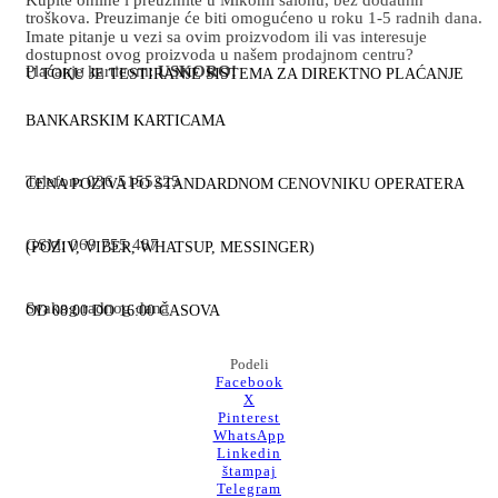
troškova. Preuzimanje će biti omogućeno u roku 1-5 radnih dana.
Imate pitanje u vezi sa ovim proizvodom ili vas interesuje
dostupnost ovog proizvoda u našem prodajnom centru?
Plaćanje karticom:
USKORO!
U TOKU JE TESTIRANJE SISTEMA ZA DIREKTNO PLAĆANJE
BANKARSKIM KARTICAMA
Telefon: 036 5155225
CENA POZIVA PO STANDARDNOM CENOVNIKU OPERATERA
GSM: 069 755 487
(POZIV, VIBER, WHATSUP, MESSINGER)
Svakog radnog dana
OD 08:00 DO 16:00 ČASOVA
Podeli
Facebook
X
Pinterest
WhatsApp
Linkedin
štampaj
Telegram