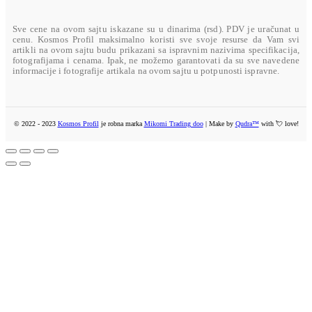
U toku su pripreme
Sve cene na ovom sajtu iskazane su u dinarima (rsd). PDV je uračunat u
cenu. Kosmos Profil maksimalno koristi sve svoje resurse da Vam svi
artikli na ovom sajtu budu prikazani sa ispravnim nazivima specifikacija,
fotografijama i cenama. Ipak, ne možemo garantovati da su sve navedene
informacije i fotografije artikala na ovom sajtu u potpunosti ispravne.
© 2022 - 2023
Kosmos Profil
je robna marka
Mikomi Trading doo
| Make by
Qudra™
with 💘 love!