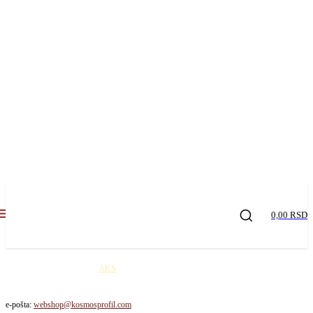
0,00 RSD
Kosmos profil robu šalje
AKS
kurirskom službom na teritoriji Republike Srbije. Cena
dostave je 650,00 rsd / paket!
e-pošta:
webshop@kosmosprofil.com