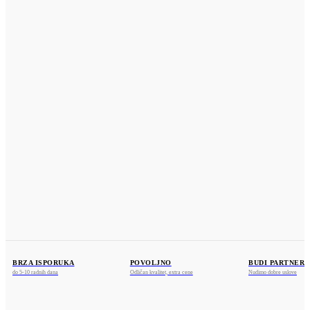
ZAMENA
NEWSLETTER
POLITIKA PRIVATNOSTI
KONTAKT
KOSMOS PROFIL
Dositeja Obradovića 25a
36212 Ratina, Kraljevo
www.kosmosprofil.com
webshop@kosmosprofil.com
+381 36 841375
+381 69 755487
BRZA ISPORUKA
POVOLJNO
BUDI PARTNER
do 5-10 radnih dana
Odličan kvalitet, extra cene
Nudimo dobre uslove