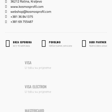
36212 Ratina, Kraljevo
www.kosmosprofil.com
webshop@kosmosprofil.com
+381 36 841375
+381 69 755487
BRZA ISPORUKA
POVOLJNO
BUDI PARTNER
do 5-10 radnih dana
Odličan kvalitet, extra cene
Nudimo dobre uslove
VISA
U toku su pripreme
VISA ELECTRON
U toku su pripreme
MASTERCARD