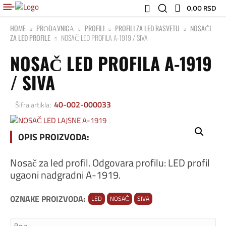
0,00 RSD
HOME
PRОDАVNICА
PROFILI
PROFILI ZA LED RASVETU
NOSAČI
ZA LED PROFILE
NOSAČ LED PROFILA A-1919 / SIVA
NOSAČ LED PROFILA A-1919
/ SIVA
40-002-000033
Šifra artikla:
OPIS PROIZVODA:
Nosač za led profil. Odgovara profilu: LED profil
ugaoni nadgradni A-1919.
OZNAKE PROIZVODA:
LED
NOSAČ
SIVA
Boja