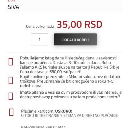
SIVA
35,00
RSD
Cena po komadu
Nosač
DODAJ U KORPU
LED
profila
A-
Robu šaljemo istog dana ili sledećeg dana u zavisnosti
1919
kada je poručena. Dostava 3-10 radnih dana. Robu
/
šaljemo AKS kurirska služba na teritoriji Republike Srbije.
Cena dostave je 650,00 rsd/paket!
Siva
Kupite online i preuzmite u Mikomi salonu, bez dodatnih
količina
troškova. Preuzimanje će biti omogućeno u roku 1-5
radnih dana.
Imate pitanje u vezi sa ovim proizvodom ili vas interesuje
dostupnost ovog proizvoda u našem prodajnom centru?
Plaćanje karticom:
USKORO!
U TOKU JE TESTIRANJE SISTEMA ZA DIREKTNO PLAĆANJE
BANKARSKIM KARTICAMA