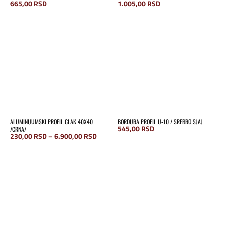
665,00
RSD
1.005,00
RSD
ALUMINIJUMSKI PROFIL CLAK 40X40
BORDURA PROFIL U-10 / SREBRO SJAJ
545,00
RSD
/CRNA/
Raspon
230,00
RSD
–
6.900,00
RSD
cena:
od
230,00 RSD
do
6.900,00 RSD