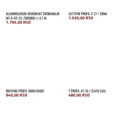
ALUMINIJUMSKI RUKOHVAT DVOKANALNI
ZAŠTITNI PROFIL C-27 / CRNA
1.030,00
RSD
MT-6-42×22 /SREBRO/ L=2.7 M
1.795,00
RSD
DIHTUNG PROFIL 8MM/VA007
T PROFIL AT-10 / ZLATO SJAJ
940,00
RSD
480,00
RSD