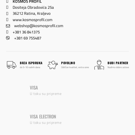
KOSMOS PROFIL
Dositeja Obradovića 25a
36212 Ratina, Kraljevo
www.kosmosprofil.com
webshop@kosmosprofil.com
+381 36 841375
+381 69 755487
BRZA ISPORUKA
POVOLJNO
BUDI PARTNER
do 5-10 radnih dana
Odličan kvalitet, extra cene
Nudimo dobre uslove
VISA
U toku su pripreme
VISA ELECTRON
U toku su pripreme