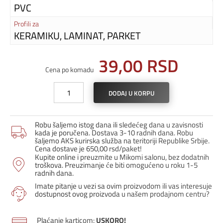
PVC
Profili za
KERAMIKU, LAMINAT, PARKET
39,00
RSD
Cena po komadu
Levi
DODAJ U KORPU
čep
za
coklu
Robu šaljemo istog dana ili sledećeg dana u zavisnosti
6031
kada je poručena. Dostava 3-10 radnih dana. Robu
-
šaljemo AKS kurirska služba na teritoriji Republike Srbije.
Cena dostave je 650,00 rsd/paket!
Venge
Kupite online i preuzmite u Mikomi salonu, bez dodatnih
količina
troškova. Preuzimanje će biti omogućeno u roku 1-5
radnih dana.
Imate pitanje u vezi sa ovim proizvodom ili vas interesuje
dostupnost ovog proizvoda u našem prodajnom centru?
Plaćanje karticom:
USKORO!