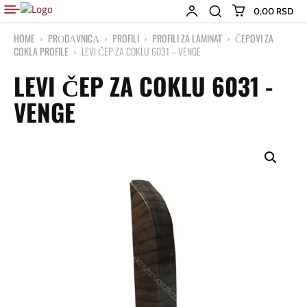
0,00 RSD
HOME
PRОDАVNICА
PROFILI
PROFILI ZA LAMINAT
ČEPOVI ZA
COKLA PROFILE
LEVI ČEP ZA COKLU 6031 – VENGE
LEVI ČEP ZA COKLU 6031 -
VENGE