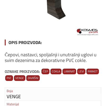
OPIS PROIZVODA:
Čepovi, nastavci, spoljašnji i unutrašnji uglovi u
svim dezenima za dekorativne PVC cokle.
OZNAKE PROIZVODA:
ČEP
COKLA
LAMINAT
LEVI
PARKET
PVC
VENGE
ZAVRŠNI
Boja
VENGE
Materijal