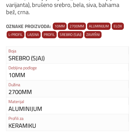
varijanta), brušeno srebro, bela, siva, bahama
bež, crna.
OZNAKE PROIZVODA:
10MM
2700MM
ALUMINIJUM
ELOX
L-PROFIL
LAJSNA
PROFIL
SREBRO (SJAJ)
ZAVRŠNI
Boja
SREBRO (SJAJ)
Debljina podloge
10MM
Dužina
2700MM
Materijal
ALUMINIJUM
Profili za
KERAMIKU