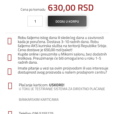
630,00
RSD
Cena po komadu
L-
DODAJ U KORPU
profil
PTANEL
10
Robu šaljemo istog dana ili sledećeg dana u zavisnosti
/
kada je poručena. Dostava 3-10 radnih dana. Robu
Srebro
šaljemo AKS kurirska služba na teritoriji Republike Srbije.
Cena dostave je 650,00 rsd/paket!
sjaj
Kupite online i preuzmite u Mikomi salonu, bez dodatnih
količina
troškova. Preuzimanje će biti omogućeno u roku 1-5
radnih dana.
Imate pitanje u vezi sa ovim proizvodom ili vas interesuje
dostupnost ovog proizvoda u našem prodajnom centru?
Plaćanje karticom:
USKORO!
U TOKU JE TESTIRANJE SISTEMA ZA DIREKTNO PLAĆANJE
BANKARSKIM KARTICAMA
Telefon: 036 5155225