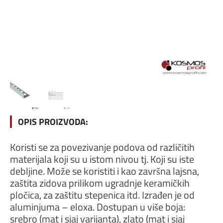
OPIS PROIZVODA:
Koristi se za povezivanje podova od različitih
materijala koji su u istom nivou tj. Koji su iste
debljine. Može se koristiti i kao završna lajsna,
zaštita zidova prilikom ugradnje keramičkih
pločica, za zaštitu stepenica itd. Izrađen je od
aluminjuma – eloxa. Dostupan u više boja:
srebro (mat i sjaj varijanta), zlato (mat i sjaj