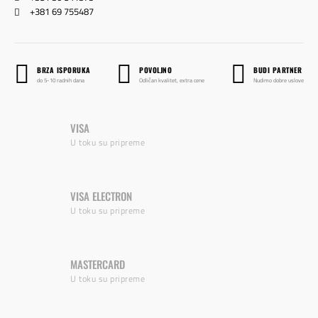
+381 69 755487
BRZA ISPORUKA
POVOLJNO
BUDI PARTNER
do 5-10 radnih dana
Odličan kvalitet, extra cene
Nudimo dobre uslove
VISA
U toku su pripreme
VISA ELECTRON
U toku su pripreme
MASTERCARD
U toku su pripreme