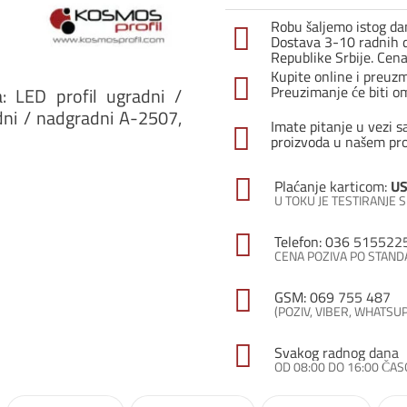
1
Robu šaljemo istog dan
/
Dostava 3-10 radnih d
Tran
Republike Srbije. Cen
količ
Kupite online i preuz
Preuzimanje će biti o
a: LED profil ugradni /
dni / nadgradni A-2507,
Imate pitanje u vezi s
proizvoda u našem pr
Plaćanje karticom:
US
U TOKU JE TESTIRANJE
Telefon: 036 515522
CENA POZIVA PO STAN
GSM: 069 755 487
(POZIV, VIBER, WHATSU
Svakog radnog dana
OD 08:00 DO 16:00 ČA