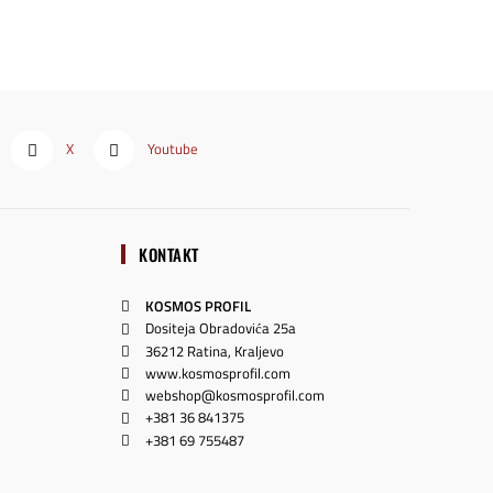
X
Youtube
KONTAKT
KOSMOS PROFIL
Dositeja Obradovića 25a
36212 Ratina, Kraljevo
www.kosmosprofil.com
webshop@kosmosprofil.com
+381 36 841375
+381 69 755487