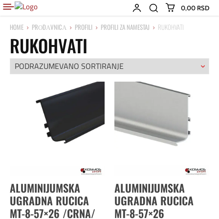
0,00 RSD
HOME
PRОDАVNICА
PROFILI
PROFILI ZA NAMESTAJ
RUKOHVATI
RUKOHVATI
ALUMINIJUMSKA
ALUMINIJUMSKA
UGRADNA RUCICA
UGRADNA RUCICA
MT-8-57×26 /CRNA/
MT-8-57×26