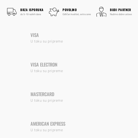
BRZA ISPORUKA
POVOLJNO
BUDI PARTNER
do 5-10 radnih dana
Odličan kvalitet, extra cene
Nudimo dobre uslove
VISA
U toku su pripreme
VISA ELECTRON
U toku su pripreme
MASTERCARD
U toku su pripreme
AMERICAN EXPRESS
U toku su pripreme