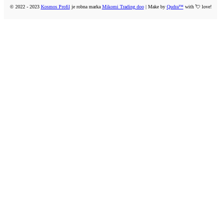
© 2022 - 2023
Kosmos Profil
je robna marka
Mikomi Trading doo
| Make by
Qudra™
with 💘 love!