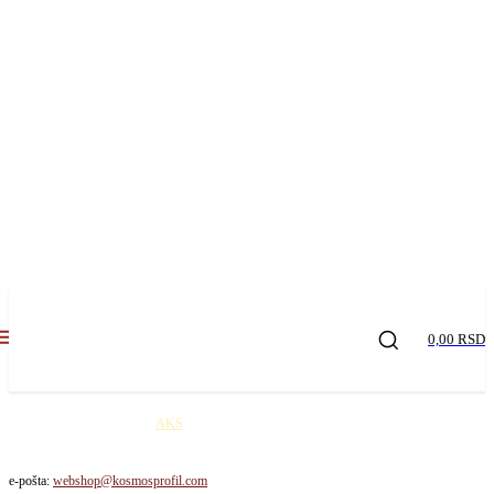
0,00 RSD
Kosmos profil robu šalje
AKS
kurirskom službom na teritoriji Republike Srbije. Cena
dostave je 650,00 rsd / paket!
e-pošta:
webshop@kosmosprofil.com