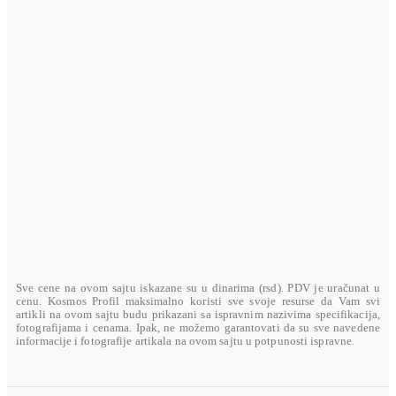
VISA ELECTRON
U toku su pripreme
MASTERCARD
U toku su pripreme
AMERICAN EXPRESS
U toku su pripreme
Sve cene na ovom sajtu iskazane su u dinarima (rsd). PDV je uračunat u
cenu. Kosmos Profil maksimalno koristi sve svoje resurse da Vam svi
artikli na ovom sajtu budu prikazani sa ispravnim nazivima specifikacija,
fotografijama i cenama. Ipak, ne možemo garantovati da su sve navedene
informacije i fotografije artikala na ovom sajtu u potpunosti ispravne.