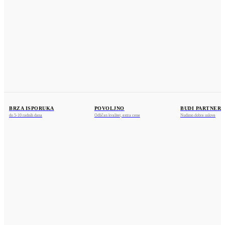
Dositeja Obradovića 25a
36212 Ratina, Kraljevo
www.kosmosprofil.com
webshop@kosmosprofil.com
+381 36 841375
+381 69 755487
BRZA ISPORUKA
POVOLJNO
BUDI PARTNER
do 5-10 radnih dana
Odličan kvalitet, extra cene
Nudimo dobre uslove
VISA
U toku su pripreme