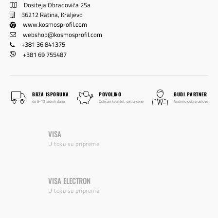
Dositeja Obradovića 25a
36212 Ratina, Kraljevo
www.kosmosprofil.com
webshop@kosmosprofil.com
+381 36 841375
+381 69 755487
BRZA ISPORUKA
POVOLJNO
BUDI PARTNER
do 5-10 radnih dana
Odličan kvalitet, extra cene
Nudimo dobre uslove
VISA
U toku su pripreme
VISA ELECTRON
U toku su pripreme