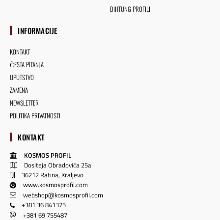
DIHTUNG PROFILI
INFORMACIJE
KONTAKT
ČESTA PITANJA
UPUTSTVO
ZAMENA
NEWSLETTER
POLITIKA PRIVATNOSTI
KONTAKT
KOSMOS PROFIL
Dositeja Obradovića 25a
36212 Ratina, Kraljevo
www.kosmosprofil.com
webshop@kosmosprofil.com
+381 36 841375
+381 69 755487