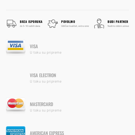
BRZA ISPORUKA
POVOLJNO
BUDI PARTNER
do 5-10 radnih dana
Odličan kvalitet, extra cene
Nudimo dobre uslove
VISA
U toku su pripreme
VISA ELECTRON
U toku su pripreme
MASTERCARD
U toku su pripreme
AMERICAN EXPRESS