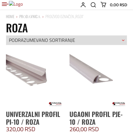
0,00 RSD
HOME
PRОDАVNICА
PROIZVOD OZNAČEN „ROZA“
ROZA
UNIVERZALNI PROFIL
UGAONI PROFIL PJE-
PI-10 / ROZA
10 / ROZA
320,00
RSD
260,00
RSD